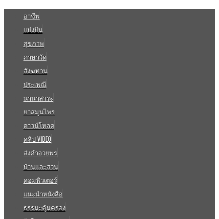
อาชีพ
แบ่งปัน
สุขภาพ
ภาษาวัด
สังฆทาน
ประเพณี
นานาสาระ
ยาสมุนไพร
ดาวน์โหลด
คลิป VIDEO
ส่งคำอวยพร
บ้านและสวน
คอมพิวเตอร์
แนะนำหนังสือ
ธรรมะคุ้มครอง