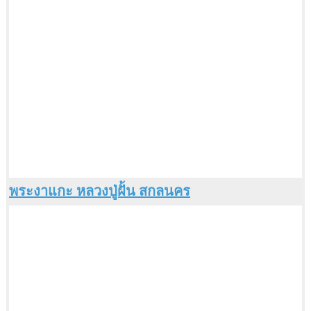
พระงาแกะ หลวงปู่ฝั้น สกลนคร