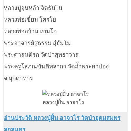
หลวงปู่อุ่นหล้า จิตธัมโม
หลวงพ่อเขี้ยม โสรโย
หลวงพ่ออว้าน เขมโก
พระอาจารย์สุธรรม สุํธัมโม
พระศาสนดิรก วัดป่าสุทธาวาส
พระครูโสภณขันติพลากร วัดถ้ำพระผาป่อง
จ.มุกดาหาร
หลวงปู่ฝั้น อาจาโร
อ่านประวัติ หลวงปู่ฝั้น อาจาโร วัดป่าอุดมสมพร
สกลนคร