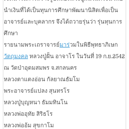
นำเงินที่ได้เป็นทุนการศึกษาพัฒนานิสิตเพื่อเป็น
อาจารย์และบุคลากร จึงได้ถวายรุ่นว่า รุ่นทุนการ
ศึกษา
รายนามพระเถราจารย์
มาร
่วมในพิธีพุทธาภิเษก
วัตถุมงคล
หลวงปู่ฝั้น อาจาโร ในวันที่ 19 ก.ย.2542
ณ วัดป่าอุดมสมพร จ.สกลนคร
หลวงตาแตงอ่อน กัลยาณธัมโม
พระอาจารย์แปลง สุนทรโร
หลวงปู่บุญหนา ธัมมทินโน
หลวงพ่ออุทัย สิริธโร
หลวงพ่ออ้ม สุขกาโม