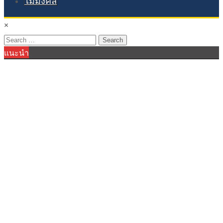
ไม้มงคล
×
Search
แนะนำ
for: