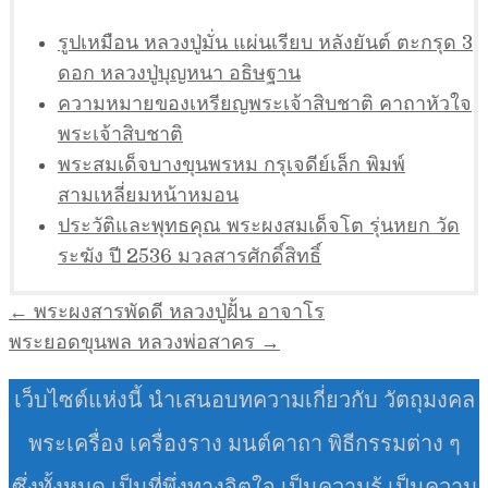
รูปเหมือน หลวงปู่มั่น แผ่นเรียบ หลังยันต์ ตะกรุด 3
ดอก หลวงปู่บุญหนา อธิษฐาน
ความหมายของเหรียญพระเจ้าสิบชาติ คาถาหัวใจ
พระเจ้าสิบชาติ
พระสมเด็จบางขุนพรหม กรุเจดีย์เล็ก พิมพ์
สามเหลี่ยมหน้าหมอน
ประวัติและพุทธคุณ พระผงสมเด็จโต รุ่นหยก วัด
ระฆัง ปี 2536 มวลสารศักดิ์สิทธิ์
แนะแนว
← พระผงสารพัดดี หลวงปู่ฝั้น อาจาโร
เรื่อง
พระยอดขุนพล หลวงพ่อสาคร →
เว็บไซต์แห่งนี้ นำเสนอบทความเกี่ยวกับ วัตถุมงคล
พระเครื่อง เครื่องราง มนต์คาถา พิธีกรรมต่าง ๆ
ซึ่งทั้งหมด เป็นที่พึ่งทางจิตใจ เป็นความรู้ เป็นความ