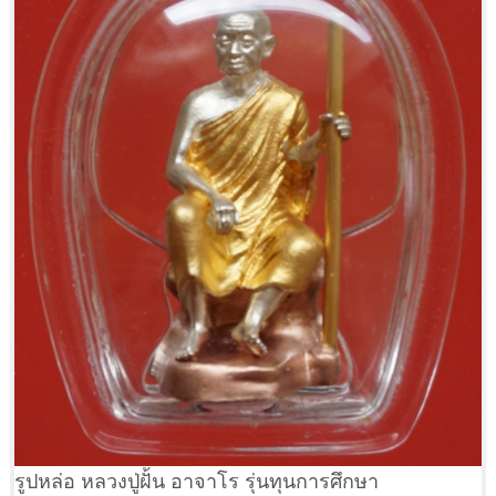
รูปหล่อ หลวงปู่ฝั้น อาจาโร รุ่นทุนการศึกษา