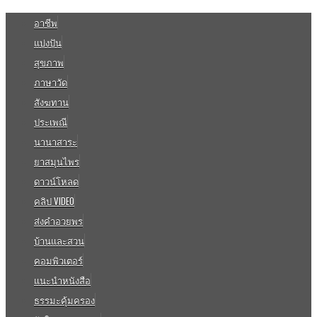
อาชีพ
แบ่งปัน
สุขภาพ
ภาษาวัด
สังฆทาน
ประเพณี
นานาสาระ
ยาสมุนไพร
ดาวน์โหลด
คลิป VIDEO
ส่งคำอวยพร
บ้านและสวน
คอมพิวเตอร์
แนะนำหนังสือ
ธรรมะคุ้มครอง