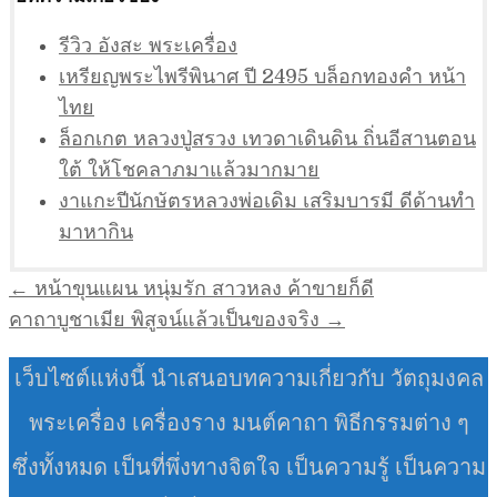
รีวิว อังสะ พระเครื่อง
เหรียญพระไพรีพินาศ ปี 2495 บล็อกทองคำ หน้า
ไทย
ล็อกเกต หลวงปู่สรวง เทวดาเดินดิน ถิ่นอีสานตอน
ใต้ ให้โชคลาภมาแล้วมากมาย
งาแกะปีนักษัตรหลวงพ่อเดิม เสริมบารมี ดีด้านทำ
มาหากิน
แนะแนว
← หน้าขุนแผน หนุ่มรัก สาวหลง ค้าขายก็ดี
เรื่อง
คาถาบูชาเมีย พิสูจน์แล้วเป็นของจริง →
เว็บไซต์แห่งนี้ นำเสนอบทความเกี่ยวกับ วัตถุมงคล
พระเครื่อง เครื่องราง มนต์คาถา พิธีกรรมต่าง ๆ
ซึ่งทั้งหมด เป็นที่พึ่งทางจิตใจ เป็นความรู้ เป็นความ