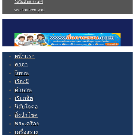
วัดในต่างประเทศ
พระสายกรรมฐาน
หน้าแรก
คาถา
นิทาน
เรื่องผี
ตำนาน
เรียกจิต
นิสัยใจคอ
สิ่งนำโชค
พระเครื่อง
เครื่องราง