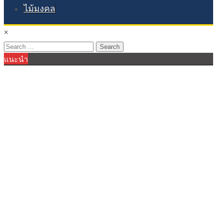
ไม้มงคล
×
Search
แนะนำ
for: