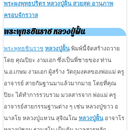
พระผงพุทธปริตร หลวงปู่ฝั้น สวยสุด อานุภาพ
ครอบจักรวาล
พระพุทธชินราช หลวงปู่ฝั้น
พระพุทธชินราช
หลวงปู่ฝั้น
พิมพ์นี้จัดสร้างถวาย
โดย คุณปิยะ งามเอก ซึ่งเป็นพี่ชายของ ท่าน
น.อ.เกษม งามเอก ผู้สร้าง วัตถุมงคลของพ่อแม่ ครู
อาจารย์ สายกัมฐานมาแล้วมากมาย โดยที่คุณ
ปิยะ ได้ทำการรวบรวม มวลสารจาก พ่อแม่ ครู
อาจารย์สายกรรมฐานต่าง ๆ เช่น หลวงปู่ขาว อ
นาลโย หลวงปู่แหวน สุจิณโณ
หลวงปู่ฝั้น
อาจาโร
หลวงปู่ชอบ ฐานสโม เป็นต้น มวลสารหลัก