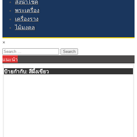
สิ่งนำโชค
พระเครื่อง
เครื่องราง
ไม้มงคล
×
Search
แนะนำ
for:
ป้ายกำกับ:
สีผึ้งเขียว