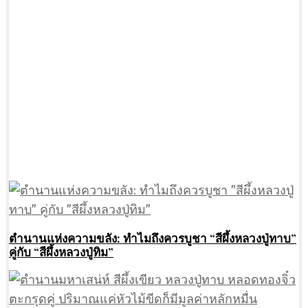
ตำนานแห่งความขลัง: ทำไมถึงควรบูชา “สีผึ้งหลวงปู่ทาบ”
คู่กับ “สีผึ้งหลวงปู่ทิม”