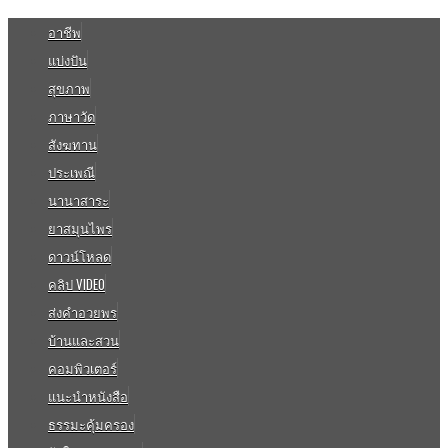
อาชีพ
แบ่งปัน
สุขภาพ
ภาษาวัด
สังฆทาน
ประเพณี
นานาสาระ
ยาสมุนไพร
ดาวน์โหลด
คลิป VIDEO
ส่งคำอวยพร
บ้านและสวน
คอมพิวเตอร์
แนะนำหนังสือ
ธรรมะคุ้มครอง