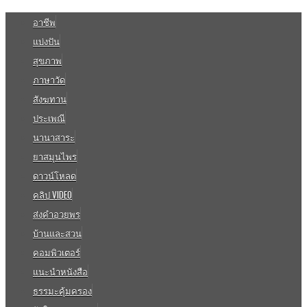
อาชีพ
แบ่งปัน
สุขภาพ
ภาษาวัด
สังฆทาน
ประเพณี
นานาสาระ
ยาสมุนไพร
ดาวน์โหลด
คลิป VIDEO
ส่งคำอวยพร
บ้านและสวน
คอมพิวเตอร์
แนะนำหนังสือ
ธรรมะคุ้มครอง