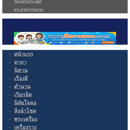
วัดในต่างประเทศ
พระสายกรรมฐาน
หน้าแรก
คาถา
นิทาน
เรื่องผี
ตำนาน
เรียกจิต
นิสัยใจคอ
สิ่งนำโชค
พระเครื่อง
เครื่องราง