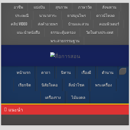
อาชีพ
แบ่งปัน
สุขภาพ
ภาษาวัด
สังฆทาน
ประเพณี
นานาสาระ
ยาสมุนไพร
ดาวน์โหลด
คลิป VIDEO
ส่งคำอวยพร
บ้านและสวน
คอมพิวเตอร์
แนะนำหนังสือ
ธรรมะคุ้มครอง
วัดในต่างประเทศ
พระสายกรรมฐาน
หน้าแรก
คาถา
นิทาน
เรื่องผี
ตำนาน
เรียกจิต
นิสัยใจคอ
สิ่งนำโชค
พระเครื่อง
เครื่องราง
ไม้มงคล
แนะนำ