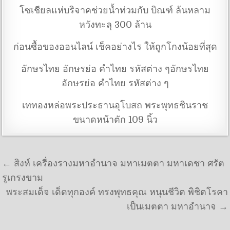
โซเชียลแห่บริจาคช่วยน้ำท่วมกับ บิณฑ์ ล้นหลาม
หวังทะลุ 300 ล้าน
ก่อนซื้อของออนไลน์ เช็คอย่างไร ให้ถูกโกงน้อยที่สุด
อักษรไทย อักษรย่อ คำไทย รหัสต่าง ๆอักษรไทย
อักษรย่อ คำไทย รหัสต่าง ๆ
เททองหล่อพระประธานอุโบสถ พระพุทธชินราช
ขนาดหน้าตัก 109 นิ้ว
แนะแนวเรื่อง
← สิงห์ เครื่องรางมหาอำนาจ มหาเมตตา มหาเดชา ศรัต
รูเกรงขาม
พระสมเด็จ เด็ดทุกองค์ ทรงพุทธคุณ หนุนชีวิต พิชิตโรคา
เป็นเมตตา มหาอำนาจ →