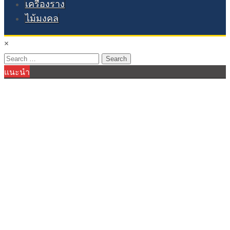
เครื่องราง
ไม้มงคล
×
Search
แนะนำ
for: