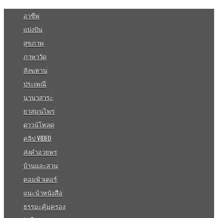
อาชีพ
แบ่งปัน
สุขภาพ
ภาษาวัด
สังฆทาน
ประเพณี
นานาสาระ
ยาสมุนไพร
ดาวน์โหลด
คลิป VIDEO
ส่งคำอวยพร
บ้านและสวน
คอมพิวเตอร์
แนะนำหนังสือ
ธรรมะคุ้มครอง