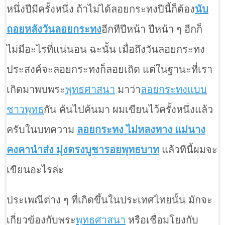
หนึ่งปีมีครั้งหนึ่ง ถ้าไม่ได้ลอยกระทงปีนี้ก็ต้อง
นับ
ถอยหลังวันลอยกระทง
อีกทีปีหน้า ปีหน้า ๆ อีกก็
ไม่มีอะไรที่แน่นอน ฉะนั้น เมื่อถึงวันลอยกระทง
ประสงค์จะลอยกระทงก็ลอยเถิด แต่ในฐานะที่เรา
เกิดมาพบพระ
พุทธศาสนา
มาว่า
ลอยกระทงแบบ
ชาวพุทธ
กัน ค้นไปค้นมา ผมเขียนไว้ครั้งหนึ่งแล้ว
ครับในบทความ
ลอยกระทง ไม่หลงทาง แม่นาง
คงคานำส่ง มุ่งตรงบูชารอยพุทธบาท
แล้วทีนี้ผมจะ
เขียนอะไรล่ะ
ประเพณีต่าง ๆ ที่เกิดขึ้นในประเทศไทยนั้น มักจะ
เกี่ยวข้องกับพระ
พุทธศาสนา
หรือเชื่อมโยงกับ