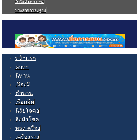
วัดในต่างประเทศ
พระสายกรรมฐาน
หน้าแรก
คาถา
นิทาน
เรื่องผี
ตำนาน
เรียกจิต
นิสัยใจคอ
สิ่งนำโชค
พระเครื่อง
เครื่องราง