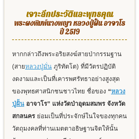
เจาะลึกประวัติและพุทธคุณ
พระผงพิมพ์นางพญา หลวงปู่ฝั้น อาจาโร
ปี 2519
หากกล่าวถึงพระอริยสงฆ์สายป่ากรรมฐาน
(สาย
หลวงปู่มั่น
ภูริทัตโต) ที่มีวัตรปฏิบัติ
งดงามและเป็นที่เคารพศรัทธาอย่างสูงสุด
ของพุทธศาสนิกชนชาวไทย ชื่อของ
“
หลวง
ปู่ฝั้น
อาจาโร” แห่งวัดป่าอุดมสมพร จังหวัด
สกลนคร
ย่อมเป็นที่ประจักษ์ในใจของทุกคน
วัตถุมงคลที่ท่านเมตตาอธิษฐานจิตให้นั้น