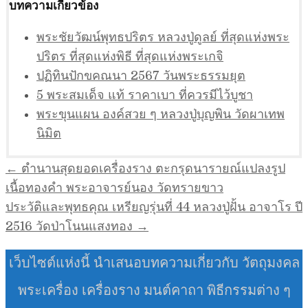
บทความเกี่ยวข้อง
พระชัยวัฒน์พุทธปริตร หลวงปู่ดูลย์ ที่สุดแห่งพระ
ปริตร ที่สุดแห่งพิธี ที่สุดแห่งพระเกจิ
ปฏิทินปักขคณนา 2567 วันพระธรรมยุต
5 พระสมเด็จ แท้ ราคาเบา ที่ควรมีไว้บูชา
พระขุนแผน องค์สวย ๆ หลวงปู่บุญพิน วัดผาเทพ
นิมิต
แนะแนว
← ตำนานสุดยอดเครื่องราง ตะกรุดนารายณ์แปลงรูป
เรื่อง
เนื้อทองคำ พระอาจารย์นอง วัดทรายขาว
ประวัติและพุทธคุณ เหรียญรุ่นที่ 44 หลวงปู่ฝั้น อาจาโร ปี
2516 วัดป่าโนนแสงทอง →
เว็บไซต์แห่งนี้ นำเสนอบทความเกี่ยวกับ วัตถุมงคล
พระเครื่อง เครื่องราง มนต์คาถา พิธีกรรมต่าง ๆ