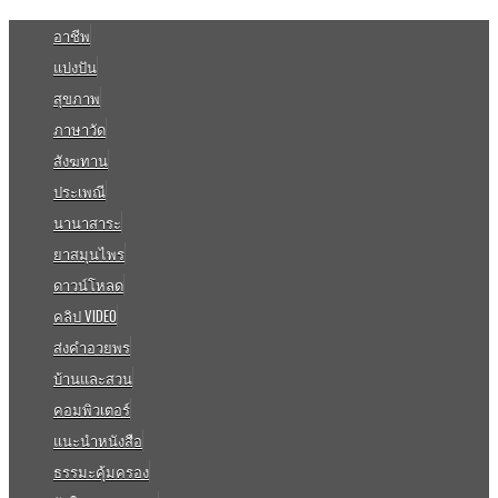
อาชีพ
แบ่งปัน
สุขภาพ
ภาษาวัด
สังฆทาน
ประเพณี
นานาสาระ
ยาสมุนไพร
ดาวน์โหลด
คลิป VIDEO
ส่งคำอวยพร
บ้านและสวน
คอมพิวเตอร์
แนะนำหนังสือ
ธรรมะคุ้มครอง