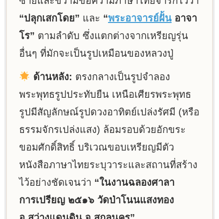
ซ้ายและขวามีข้อความภาษาไทยจารึกไว้ว่า
“ปลุกเสกโดย”
และ
“
พระอาจารย์ฝั้น
อาจา
โร”
ตามลำดับ ซึ่งแตกต่างจากเหรียญรุ่น
อื่นๆ ที่มักจะเป็นรูปเหมือนของหลวงปู่
ด้านหลัง:
ตรงกลางเป็นรูปจำลอง
พระพุทธรูปประทับยืน เหนือเศียรพระพุทธ
รูปมีสัญลักษณ์รูปดวงอาทิตย์เปล่งรัศมี (หรือ
ธรรมจักรเปล่งแสง) ล้อมรอบด้วยอักขระ
ขอมศักดิ์สิทธิ์ บริเวณขอบเหรียญมีตัว
หนังสือภาษาไทยระบุวาระและสถานที่สร้าง
ไว้อย่างชัดเจนว่า
“ในงานฉลองศาลา
การเปรียญ ๒๕๑๖ วัดป่าโนนแสงทอง
อ.สว่างแดนดิน จ.สกลนคร”