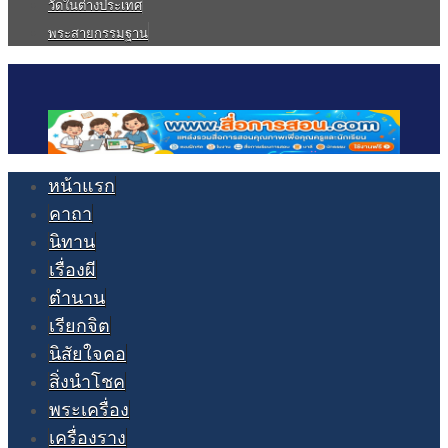
วัดในต่างประเทศ
พระสายกรรมฐาน
หน้าแรก
คาถา
นิทาน
เรื่องผี
ตำนาน
เรียกจิต
นิสัยใจคอ
สิ่งนำโชค
พระเครื่อง
เครื่องราง