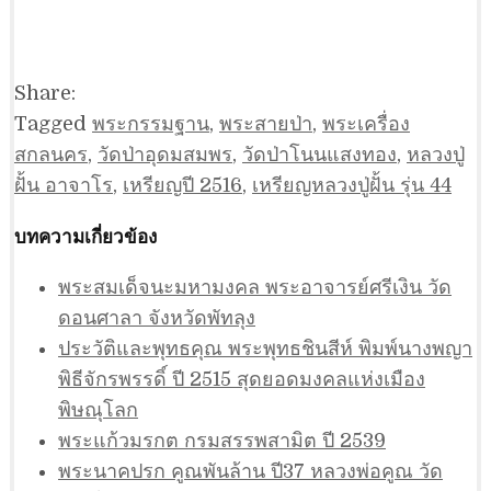
Share:
Tagged
พระกรรมฐาน
,
พระสายป่า
,
พระเครื่อง
สกลนคร
,
วัดป่าอุดมสมพร
,
วัดป่าโนนแสงทอง
,
หลวงปู่
ฝั้น อาจาโร
,
เหรียญปี 2516
,
เหรียญหลวงปู่ฝั้น รุ่น 44
บทความเกี่ยวข้อง
พระสมเด็จนะมหามงคล พระอาจารย์ศรีเงิน วัด
ดอนศาลา จังหวัดพัทลุง
ประวัติและพุทธคุณ พระพุทธชินสีห์ พิมพ์นางพญา
พิธีจักรพรรดิ์ ปี 2515 สุดยอดมงคลแห่งเมือง
พิษณุโลก
พระแก้วมรกต กรมสรรพสามิต ปี 2539
พระนาคปรก คูณพันล้าน ปี37 หลวงพ่อคูณ วัด