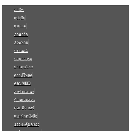
อาชีพ
แบ่งปัน
สุขภาพ
ภาษาวัด
สังฆทาน
ประเพณี
นานาสาระ
ยาสมุนไพร
ดาวน์โหลด
คลิป VIDEO
ส่งคำอวยพร
บ้านและสวน
คอมพิวเตอร์
แนะนำหนังสือ
ธรรมะคุ้มครอง