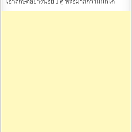
เอาฤกษ์ดีอย่างน้อย 1 คู่ หรือมากกว่านั้นก็ได้