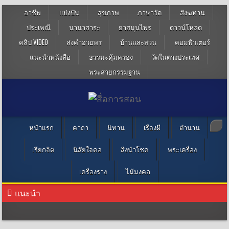
อาชีพ
แบ่งปัน
สุขภาพ
ภาษาวัด
สังฆทาน
ประเพณี
นานาสาระ
ยาสมุนไพร
ดาวน์โหลด
คลิป VIDEO
ส่งคำอวยพร
บ้านและสวน
คอมพิวเตอร์
แนะนำหนังสือ
ธรรมะคุ้มครอง
วัดในต่างประเทศ
พระสายกรรมฐาน
หน้าแรก
คาถา
นิทาน
เรื่องผี
ตำนาน
เรียกจิต
นิสัยใจคอ
สิ่งนำโชค
พระเครื่อง
เครื่องราง
ไม้มงคล
แนะนำ