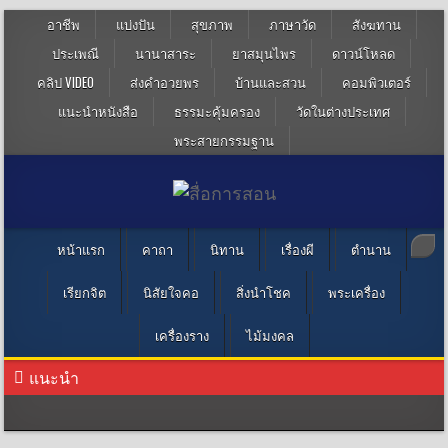
อาชีพ
แบ่งปัน
สุขภาพ
ภาษาวัด
สังฆทาน
ประเพณี
นานาสาระ
ยาสมุนไพร
ดาวน์โหลด
คลิป VIDEO
ส่งคำอวยพร
บ้านและสวน
คอมพิวเตอร์
แนะนำหนังสือ
ธรรมะคุ้มครอง
วัดในต่างประเทศ
พระสายกรรมฐาน
หน้าแรก
คาถา
นิทาน
เรื่องผี
ตำนาน
เรียกจิต
นิสัยใจคอ
สิ่งนำโชค
พระเครื่อง
เครื่องราง
ไม้มงคล
แนะนำ