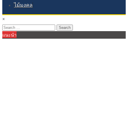
ไม้มงคล
×
Search
แนะนำ
for: