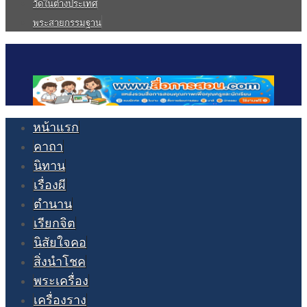
วัดในต่างประเทศ
พระสายกรรมฐาน
หน้าแรก
คาถา
นิทาน
เรื่องผี
ตำนาน
เรียกจิต
นิสัยใจคอ
สิ่งนำโชค
พระเครื่อง
เครื่องราง