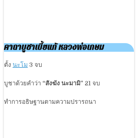
คาถาบูชาเบี้ยแก้ หลวงพ่อเกษม
ตั้ง
นะโม
3 จบ
บูชาด้วยคำว่า
“สังฆัง นะมามิ”
21 จบ
ทำการอธิษฐานตามความปรารถนา