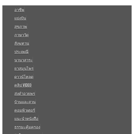
อาชีพ
แบ่งปัน
สุขภาพ
ภาษาวัด
สังฆทาน
ประเพณี
นานาสาระ
ยาสมุนไพร
ดาวน์โหลด
คลิป VIDEO
ส่งคำอวยพร
บ้านและสวน
คอมพิวเตอร์
แนะนำหนังสือ
ธรรมะคุ้มครอง