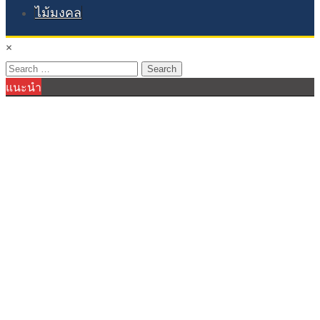
ไม้มงคล
×
Search
แนะนำ
for: