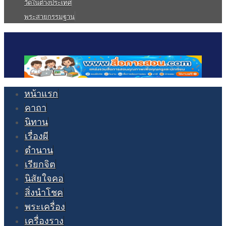
วัดในต่างประเทศ
พระสายกรรมฐาน
หน้าแรก
คาถา
นิทาน
เรื่องผี
ตำนาน
เรียกจิต
นิสัยใจคอ
สิ่งนำโชค
พระเครื่อง
เครื่องราง