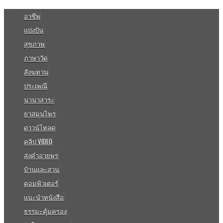
อาชีพ
แบ่งปัน
สุขภาพ
ภาษาวัด
สังฆทาน
ประเพณี
นานาสาระ
ยาสมุนไพร
ดาวน์โหลด
คลิป VIDEO
ส่งคำอวยพร
บ้านและสวน
คอมพิวเตอร์
แนะนำหนังสือ
ธรรมะคุ้มครอง