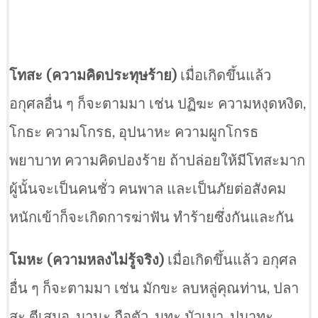
โทสะ (ความคิดประทุษร้าย)
เมื่อเกิดขึ้นแล้ว
อกุศลอื่น ๆ ก็จะตามมา เช่น ปฏิฆะ ความหงุดหงิด,
โกธะ ความโกรธ, อุปนาหะ ความผูกโกรธ
พยาบาท ความคิดปองร้าย ถ้าปล่อยให้มีโทสะมาก
ผู้นั้นจะเป็นคนชั่ว คนพาล และเป็นภัยต่อสังคม
หนักเข้าก็จะเกิดการฆ่าฟัน ทำร้ายซึ่งกันและกัน
โมหะ (ความหลงไม่รู้จริง)
เมื่อเกิดขึ้นแล้ว อกุศล
อื่น ๆ ก็จะตามมา เช่น มักขะ ลบหลู่คุณท่าน, ปลา
สะ ตีเสมอ, มานะ ถือตัว, มทะ มัวเมา, ปมาทะ