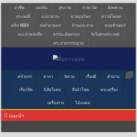
อาชีพ
แบ่งปัน
สุขภาพ
ภาษาวัด
สังฆทาน
ประเพณี
นานาสาระ
ยาสมุนไพร
ดาวน์โหลด
คลิป VIDEO
ส่งคำอวยพร
บ้านและสวน
คอมพิวเตอร์
แนะนำหนังสือ
ธรรมะคุ้มครอง
วัดในต่างประเทศ
พระสายกรรมฐาน
หน้าแรก
คาถา
นิทาน
เรื่องผี
ตำนาน
เรียกจิต
นิสัยใจคอ
สิ่งนำโชค
พระเครื่อง
เครื่องราง
ไม้มงคล
แนะนำ