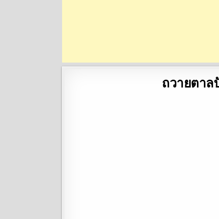
ถวายตาลปั