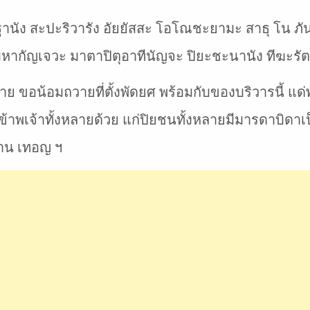
ฐานัง สะปะริวารัง อัยยัสสะ โอโณชะยามะ สาธุ โน ภัน
มหากัญเจวะ มาตาปิตุอาทีนัญจะ ปิยะชะนานัง ทีฆะรัต
หลาย ขอน้อมถวายที่ตั้งพัดยศ พร้อมกับของบริวารนี้ แด
ข้าพเจ้าทั้งหลายด้วย แก่ปิยชนทั้งหลายมีมารดาบิดาเป็
นาน เทอญ ฯ