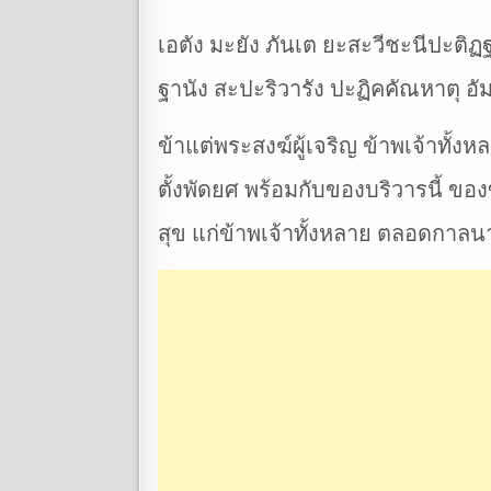
เอตัง มะยัง ภันเต ยะสะวีชะนีปะติฏ
ฐานัง สะปะริวารัง ปะฏิคคัณหาตุ อั
ข้าแต่พระสงฆ์ผู้เจริญ ข้าพเจ้าทั้ง
ตั้งพัดยศ พร้อมกับของบริวารนี้ ของ
สุข แก่ข้าพเจ้าทั้งหลาย ตลอดกาล