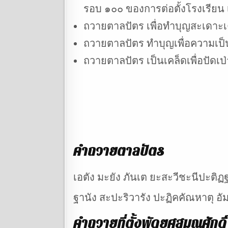
รอบ ๑๐๐ ของการต่อตั้งโรงเรียน 
ถวายตาลปัตร เพื่อทำบุญสะเดาะเครา
ถวายตาลปัตร ทำบุญเพื่อความเป็น
ถวายตาลปัตร เป็นเคล็ดเพื่อปัดเป่
คำถวายตาลปัตร
เอตัง มะยัง ภันเต ยะสะวีชะนีปะติฏ
ฐานัง สะปะริวารัง ปะฏิคคัณหาตุ อั
คำถวายที่ตั้งพัดยศสมณศักดิ์