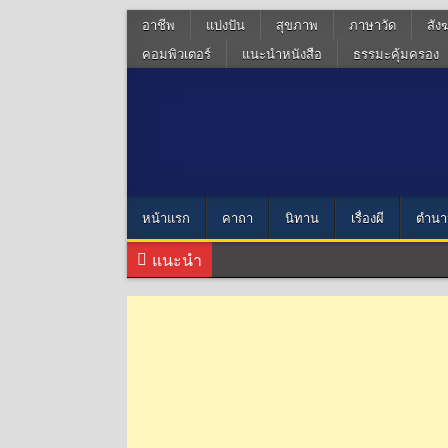
อาชีพ
แบ่งปัน
สุขภาพ
ภาษาวัด
สัง
คอมพิวเตอร์
แนะนำหนังสือ
ธรรมะคุ้มครอง
หน้าแรก
คาถา
นิทาน
เรื่องผี
ตำนา
แนะนำ