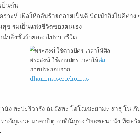
เป็นต้น
ะห์ เพื่อให้กลับร้ายกลายเป็นดี ปัดเป่าสิ่งไม่ดีต่าง
สุข ร่มเย็นแห่งชีวิตของตนเอง
านำสิ่งชั่วร้ายออกไปจากชีวิต
พระสงฆ์ ใช้ตาลปัตร เวลาให้
ศีล
ภาพประกอบจาก
dhamma.serichon.us
ฐานัง สะปะริวารัง อัยยัสสะ โอโณชะยามะ สาธุ โน ภัน
มหากัญเจวะ มาตาปิตุ อาทีนัญจะ ปิยะชะนานัง ทีฆะรั