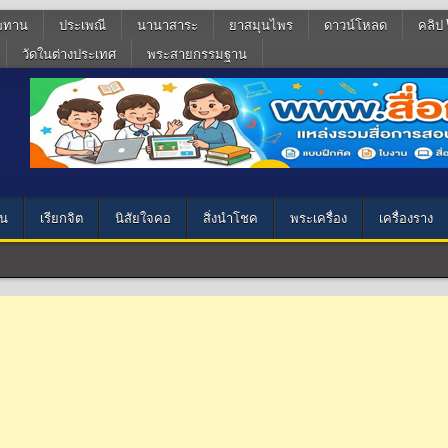
ฆทาน
ประเพณี
นานาสาระ
ยาสมุนไพร
ดาวน์โหลด
คลิป 
วัดในต่างประเทศ
พระสายกรรมฐาน
น
เรียกจิต
นิสัยใจคอ
สิ่งนำโชค
พระเครื่อง
เครื่องราง