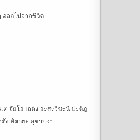
 ๆ ออกไปจากชีวิต
เต อัยโย เอตัง ยะสะวีชะนี ปะติฏ
ตตัง หิตายะ สุขายะฯ