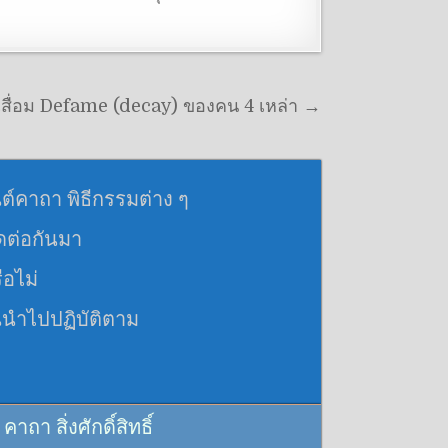
สื่อม Defame (decay) ของคน 4 เหล่า →
นต์คาถา พิธีกรรมต่าง ๆ
อดต่อกันมา
ือไม่
นนำไปปฏิบัติตาม
 สิ่งศักดิ์สิทธิ์