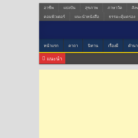
อาชีพ
แบ่งปัน
สุขภาพ
ภาษาวัด
สัง
คอมพิวเตอร์
แนะนำหนังสือ
ธรรมะคุ้มครอง
หน้าแรก
คาถา
นิทาน
เรื่องผี
ตำนา
แนะนำ