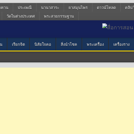
ฆทาน
ประเพณี
นานาสาระ
ยาสมุนไพร
ดาวน์โหลด
คลิป 
วัดในต่างประเทศ
พระสายกรรมฐาน
น
เรียกจิต
นิสัยใจคอ
สิ่งนำโชค
พระเครื่อง
เครื่องราง