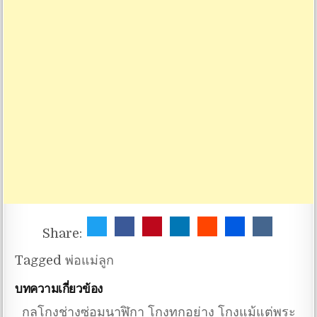
Share:
Tagged
พ่อแม่ลูก
บทความเกี่ยวข้อง
กลโกงช่างซ่อมนาฬิกา โกงทุกอย่าง โกงแม้แต่พระ