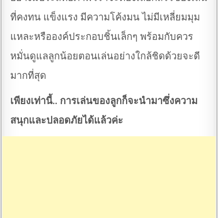
ที่คงทน แข็งแรง มีความโค้งมน ไม่มีเหลี่ยมมุม
แหละหรือองค์ประกอบชิ้นเล็กๆ พร้อมกับควร
หมั่นดูแลลูกน้อยตอนเล่นอย่างใกล้ชิดด้วยจะดี
มากที่สุด
เพียงเท่านี้.. การเล่นของลูกก็จะนำมาซึ่งความ
สนุกและปลอดภัยได้แล้วค่ะ