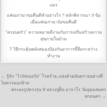
เณร
แฟนเก่ามาขอคืนดีทำอย่างไร ? หลักพิจารณา 3 ข้อ
เมื่อแฟนเก่ามาง้อขอคืนดี
“ครอบครัว” ความหมายดีงามกับการเสริมสร้างความ
สุขภายในบ้าน
7 วิธีกระตุ้นพลังสมองป้องกันอาการขี้ลืมระหว่าง
ทำงาน
แนะแนวเรื่อง
← รู้จัก “ไวรัสเมอร์ส” โรคร้าย..แฝงด้วยอันตรายอย่างที่
ไม่ควรมองข้าม
พระผงรูปทรงรุ่น 9 หลวงปู่ฝั้น อาจาโร วัดอุดมสมพร
สกลนคร →