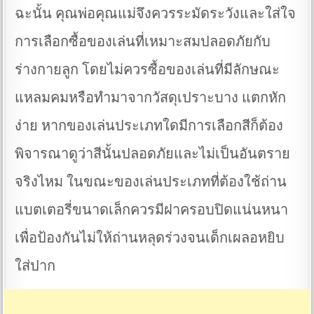
ฉะนั้น คุณพ่อคุณแม่จึงควรระมัดระวังและใส่ใจ
การเลือกซื้อของเล่นที่เหมาะสมปลอดภัยกับ
ร่างกายลูก โดยไม่ควรซื้อของเล่นที่มีลักษณะ
แหลมคมหรือทำมาจากวัสดุเปราะบาง แตกหัก
ง่าย หากของเล่นประเภทใดมีการเลือกสีก็ต้อง
พิจารณาดูว่าสีนั้นปลอดภัยและไม่เป็นอันตราย
จริงไหม ในขณะของเล่นประเภทที่ต้องใช้ถ่าน
แบตเตอรี่ขนาดเล็กควรมีฝาครอบปิดแน่นหนา
เพื่อป้องกันไม่ให้ถ่านหลุดร่วงจนเด็กเผลอหยิบ
ใส่ปาก