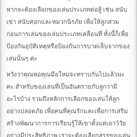
หากจะต้องเลือกของเล่นประเภทต่อสู้ เช่น สนับ
เข่า สนับศอกและหมวกนิรภัย เพื่อให้ลูกสวม
ก่อนการเล่นของเล่นประเภทเคลื่อนที่ ทั้งนี้ก็เพื่อ
ป้องกันอุบัติเหตุหรือป้องกันการบาดเจ็บจากของ
เล่นนั้นๆ ค่ะ
หวังว่าคุณพ่อคุณมือใหม่จะทราบกันไปแล้วนะ
คะ สำหรับของเล่นที่เป็นอันตรายกับลูกว่ามี
อะไรบ้าง รวมถึงหลักการเลือกของเล่นให้ลูก
อย่างปลอดภัย เพื่อคนที่คุณรักและเพื่อการเสริม
สร้างพัฒนาการการเรียนรู้ให้เขาตั้งแต่เยาว์วัย
อย่างมีประสิทธิภาพ เราจะต้องเลือกสรรของเล่น