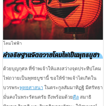
โคมไฟฟ้า
คำอธิษฐานจิตถวายโคมไฟเป็นพุทธบูชา
ด้วยบุญกุศล ที่ข้าพเจ้าให้แสงสว่างจุดประทีปโคม
ไฟถวายเป็นพุทธบูชานี้ ขอให้ข้าพเจ้าไดเกิดใน
บวรพระ
พุทธศาสนา
ในตระกูลสัมมาทิฏฐิ มีศรัทธา
มั่นคงในพระรัตนตรัย ถึงพร้อมด้วย
ศีล
สมาธิ