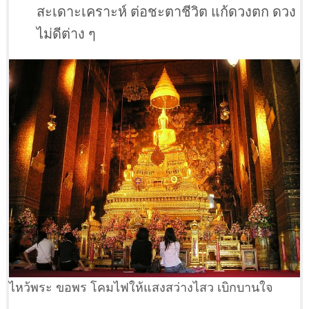
สะเดาะเคราะห์ ต่อชะตาชีวิต แก้ดวงตก ดวง
ไม่ดีต่าง ๆ
ไหว้พระ ขอพร โคมไฟให้แสงสว่างไสว เบิกบานใจ