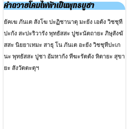
คำถวายโคมไฟฟ้าเป็นพุทธบูชา
ยัคเฆ ภันเต สังโฆ ปะฏิชานาตุ มะยัง เอตัง วิชชุที
ปะกัง สะปะริวารัง พุทธัสสะ ปูชะนัตถายะ ภิษุสังฆั
สสะ นิยยาเทมะ สาธุ โน ภันเต อะยัง วิชชุทีปะเก
นะ พุทธัสสะ ปูชา อัมหากัง ทีฆะรัตตัง หิตายะ สุขา
ยะ สังวัตตะตุฯ