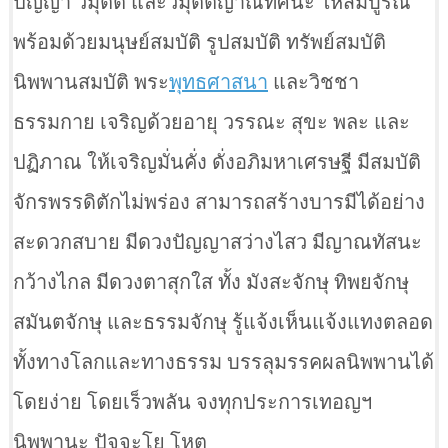
ปัญญา วิมุตติ และวิมุตติญาณทัศนะ ให้สมบูรณ์
พร้อมด้วยมนุษย์สมบัติ รูปสมบัติ ทรัพย์สมบัติ
นิพพานสมบัติ พระ
พุทธศาสนา
และวิชชา
ธรรมกาย เจริญด้วยอายุ วรรณะ สุขะ พละ และ
ปฏิภาณ ให้เจริญมั่นคั่ง ดั่งอภิมหาเศรษฐี มีสมบัติ
จักรพรรดิตักไม่พร่อง สามารถสร้างบารมีได้อย่าง
สะดวกสบาย มีดวงปัญญาสว่างไสว มีญาณทัสนะ
กว้างไกล มีดวงตาสุกใส ทั้ง มังสะจักษุ ทิพยจักษุ
สมันตจักษุ และธรรมจักษุ รู้แจ้งเห็นแจ้งแทงตลอด
ทั้งทางโลกและทางธรรม บรรลุมรรคผลนิพพานได้
โดยง่าย โดยเร็วพลัน จงทุกประการเทอญฯ
นิพพานะ ปัจจะโย โหตุ