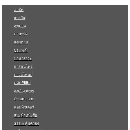
อาชีพ
แบ่งปัน
สุขภาพ
ภาษาวัด
สังฆทาน
ประเพณี
นานาสาระ
ยาสมุนไพร
ดาวน์โหลด
คลิป VIDEO
ส่งคำอวยพร
บ้านและสวน
คอมพิวเตอร์
แนะนำหนังสือ
ธรรมะคุ้มครอง