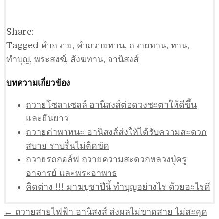
Share:
Tagged
คำถวาย
,
คำถวายทาน
,
ถวายทาน
,
ทาน
,
ทำบุญ
,
พระสงฆ์
,
สังฆทาน
,
อานิสงส์
บทความเกี่ยวข้อง
ถวายโซลาเซลล์ อานิสงส์ต่อดวงชะตาให้ดีขึ้น
และยืนยาว
ถวายค่าพาหนะ อานิสงส์ส่งให้ได้รับความสะดวก
สบาย ราบรื่นไม่ติดขัด
ถวายรถกอล์ฟ ถวายความสะดวกหลวงปู่ครู
อาจารย์ และพระอาพาธ
คิดต่าง !!! มาฆบูชาปีนี้ ทำบุญอย่างไร ด้วยอะไรดี
แนะแนว
← ถวายสายไฟฟ้า อานิสงส์ ส่งผลไม่ขาดสาย ไม่สะดุด