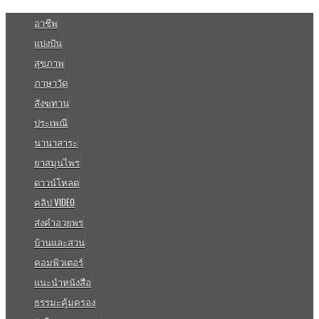
อาชีพ
แบ่งปัน
สุขภาพ
ภาษาวัด
สังฆทาน
ประเพณี
นานาสาระ
ยาสมุนไพร
ดาวน์โหลด
คลิป VIDEO
ส่งคำอวยพร
บ้านและสวน
คอมพิวเตอร์
แนะนำหนังสือ
ธรรมะคุ้มครอง