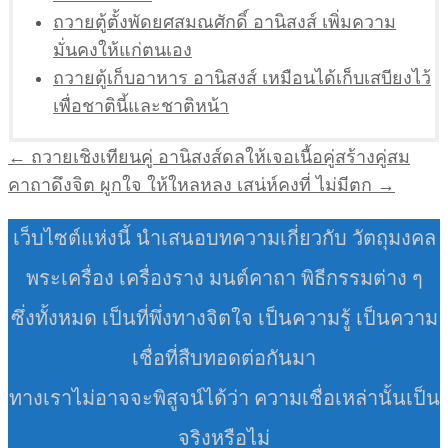
ถวายตู้ตั้งพัดยศสมณศักดิ์ อานิสงส์ เพิ่มความ
มั่นคงให้แก่ตนเอง
ถวายตู้เก็บอาหาร อานิสงส์ เหมือนได้เก็บเสบียงไว้
เพื่อชาตินี้และชาติหน้า
แนะแนว
← ถวายเชิงเทียนคู่ อานิสงส์ดลให้เจอเนื้อคู่สร้างคู่สม
เรื่อง
คาถาดึงจิต ผูกใจ ให้ใหลหลง เสน่ห์คงที่ ไม่มีตก →
เว็บไซต์แห่งนี้ นำเสนอบทความเกี่ยวกับ วัตถุมงคล
พระเครื่อง เครื่องราง มนต์คาถา พิธีกรรมต่าง ๆ
ซึ่งทั้งหมด เป็นที่พึ่งทางจิตใจ เป็นความรู้ เป็นความ
เชื่อที่สืบทอดต่อกันมา
ทางเราไม่อาจจะพิสูจน์ได้ว่า ความเชื่อเหล่านั้นเป็น
จริงหรือไม่