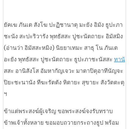
ยัคเฆ ภันเต สังโฆ ปะฏิชานาตุ มะยัง อิมัง ธูปะภา
ชะนัง สะปะริวารัง พุทธัสสะ ปูชะนัตถายะ อิมัสมิง
(อ่านว่า อิมัสสะหมิง) นิยยาเทมะ สาธุ โน ภันเต
อะยัง พุทธัสสะ ปูชะนัตถายะ ธูปะภาชะนัสสะ
ทาน
สสะ อานิสังโส อัมหากัญเจวะ มาตาปิตุอาทีนัญจะ
ปิยะชะนานัง ทีฆะรัตตัง หิตายะ สุขายะ สังวัตตะตุ
ฯ
ข้าแต่พระสงฆ์ผู้เจริญ ขอพระสงฆ์จงรับทราบ
ข้าพเจ้าทั้งหลาย ขอมอบถวายกระถางธูป พร้อม