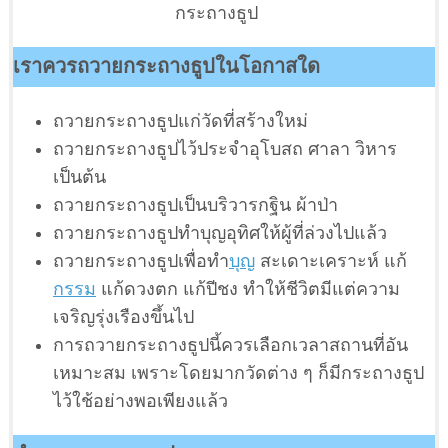
กระถางธูป
เราควรถวายกระถางธูปในโอกาสใด
ถวายกระถางธูปแก่วัดที่สร้างใหม่
ถวายกระถางธูปไว้ประจำอุโบสถ ศาลา วิหาร
เป็นต้น
ถวายกระถางธูปเป็นบริวารกฐิน ผ้าป่า
ถวายกระถางธูปทำบุญอุทิศให้ผู้ที่ล่วงไปแล้ว
ถวายกระถางธูปเพื่อทำ
บุญ
สะเดาะเคราะห์ แก้
กรรม
แก้ดวงตก แก้ปีชง ทำให้ชีวิตมีแต่ความ
เจริญรุ่งเรืองขึ้นไป
การถวายกระถางธูปนี้ควรเลือกเวลาสถานที่อัน
เหมาะสม เพราะโดยมากวัดต่าง ๆ ก็มีกระถางธูป
ไว้ใช้อย่างพอเพียงแล้ว