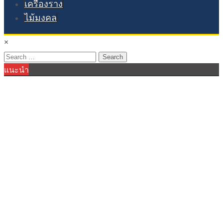
เครื่องราง
ไม้มงคล
×
Search
แนะนำ
for: