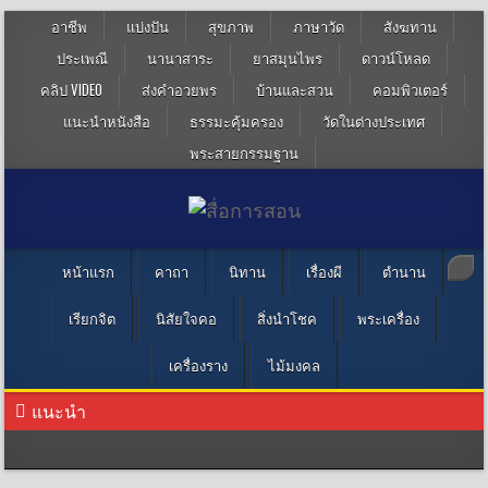
อาชีพ
แบ่งปัน
สุขภาพ
ภาษาวัด
สังฆทาน
ประเพณี
นานาสาระ
ยาสมุนไพร
ดาวน์โหลด
คลิป VIDEO
ส่งคำอวยพร
บ้านและสวน
คอมพิวเตอร์
แนะนำหนังสือ
ธรรมะคุ้มครอง
วัดในต่างประเทศ
พระสายกรรมฐาน
หน้าแรก
คาถา
นิทาน
เรื่องผี
ตำนาน
เรียกจิต
นิสัยใจคอ
สิ่งนำโชค
พระเครื่อง
เครื่องราง
ไม้มงคล
แนะนำ