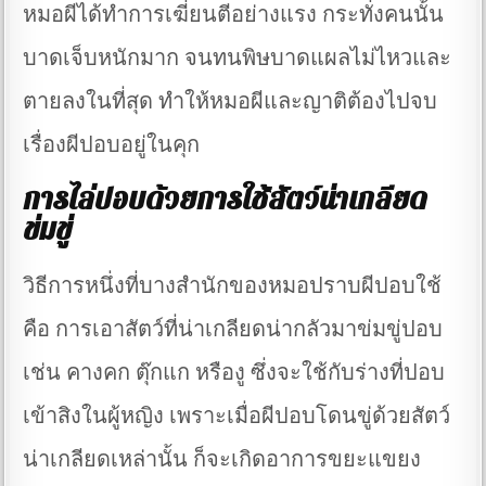
หมอผีได้ทำการเฆี่ยนตีอย่างแรง กระทั่งคนนั้น
บาดเจ็บหนักมาก จนทนพิษบาดแผลไม่ไหวและ
ตายลงในที่สุด ทำให้หมอผีและญาติต้องไปจบ
เรื่องผีปอบอยู่ในคุก
การไล่ปอบด้วยการใช้สัตว์น่าเกลียด
ข่มขู่
วิธีการหนึ่งที่บางสำนักของหมอปราบผีปอบใช้
คือ การเอาสัตว์ที่น่าเกลียดน่ากลัวมาข่มขู่ปอบ
เช่น คางคก ตุ๊กแก หรืองู ซึ่งจะใช้กับร่างที่ปอบ
เข้าสิงในผู้หญิง เพราะเมื่อผีปอบโดนขู่ด้วยสัตว์
น่าเกลียดเหล่านั้น ก็จะเกิดอาการขยะแขยง