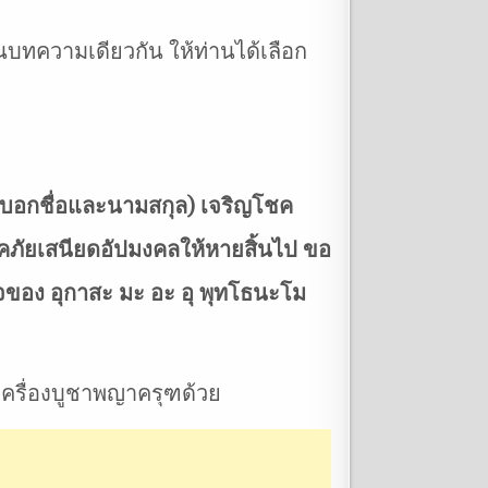
ทความเดียวกัน ให้ท่านได้เลือก
(บอกชื่อและนามสกุล) เจริญโชค
รคภัยเสนียดอัปมงคลให้หายสิ้นไป ขอ
ของ อุกาสะ มะ อะ อุ พุทโธนะโม
ีเครื่องบูชาพญาครุฑด้วย