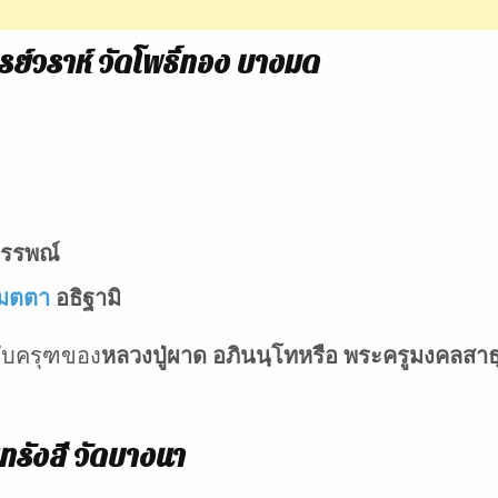
์วราห์ วัดโพธิ์ทอง บางมด
ถรรพณ์
มตตา
อธิฐามิ
กับครุฑของ
หลวงปู่ผาด อภินนฺโทหรือ พระครูมงคลสาธุว
นทรังสี วัดบางนา