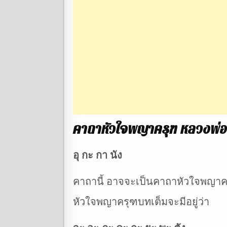
คาถาหัวใจพญาครุฑ หลวงพ่อม
อุ กะ กา นัง
คาถานี้ อาจจะเป็นคาถาหัวใจพญาครุ
หัวใจพญาครุฑบทเต็มจะมีอยู่ว่า