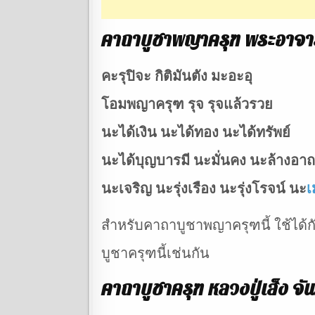
คาถาบูชาพญาครุฑ พระอาจารย
คะรุปิจะ กิติมันตัง มะอะอุ
โอมพญาครุฑ รุจ รุจแล้วรวย
นะได้เงิน นะได้ทอง นะได้ทรัพย์
นะได้บุญบารมี นะมั่นคง นะล้างอา
นะเจริญ นะรุ่งเรือง นะรุ่งโรจน์ นะ
เ
สำหรับคาถาบูชาพญาครุฑนี้ ใช้ได้
บูชาครุฑนี้เช่นกัน
คาถาบูชาครุฑ หลวงปู่เส็ง จั