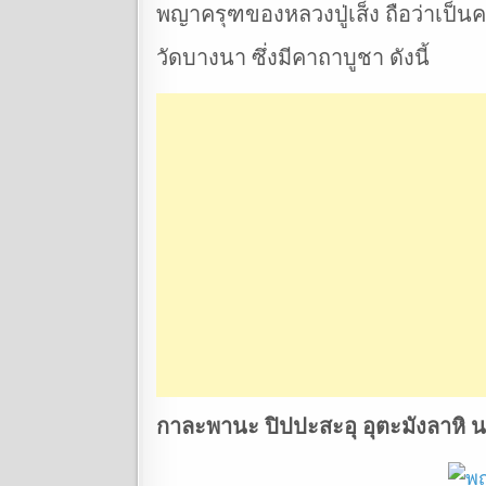
พญาครุฑของหลวงปู่เส็ง ถือว่าเป็
วัดบางนา ซึ่งมีคาถาบูชา ดังนี้
กาละพานะ ปิปปะสะอุ อุตะมังลาห