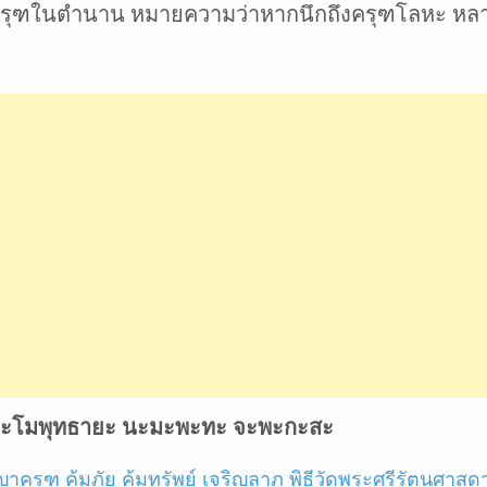
นครุฑในตำนาน หมายความว่าหากนึกถึงครุฑโลหะ หลาย
ิ นะโมพุทธายะ นะมะพะทะ จะพะกะสะ