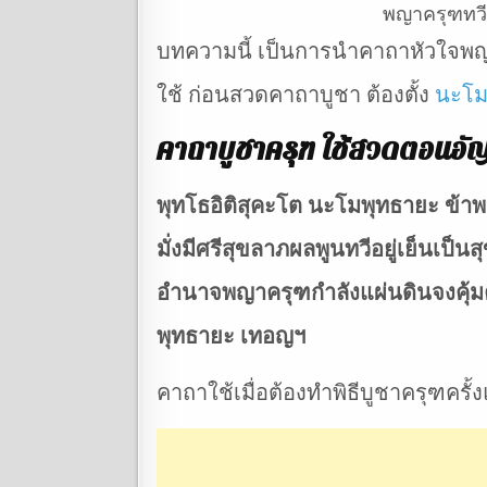
พญาครุฑทว
บทความนี้ เป็นการนำคาถาหัวใจพญ
ใช้ ก่อนสวดคาถาบูชา ต้องตั้ง
นะโ
คาถาบูชาครุฑ ใช้สวดตอนอัญ
พุทโธอิติสุคะโต นะโมพุทธายะ ข้า
มั่งมีศรีสุขลาภผลพูนทวีอยู่เย็นเ
อำนาจพญาครุฑกำลังแผ่นดินจงคุ้ม
พุทธายะ เทอญฯ
คาถาใช้เมื่อต้องทำพิธีบูชาครุฑครั