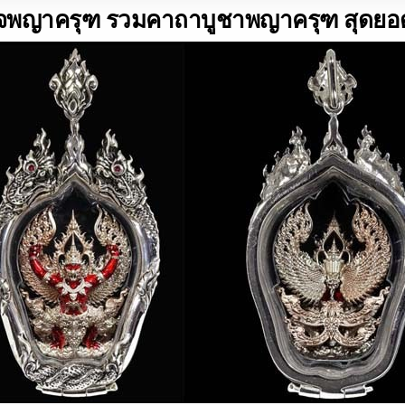
จพญาครุฑ รวมคาถาบูชาพญาครุฑ สุดยอดเ