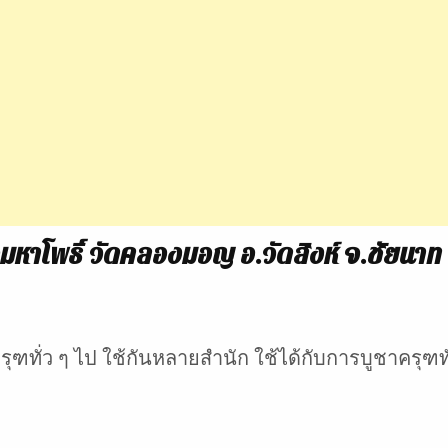
หาโพธิ์ วัดคลองมอญ อ.วัดสิงห์ จ.ชัยนาท
ฑทั่ว ๆ ไป ใช้กันหลายสำนัก ใช้ได้กับการบูชาครุฑทั