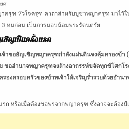
ียศ
าครุฑ หัวใจครุฑ คาถาสำหรับบูชาพญาครุฑ มาไว้ในบ
ม
3 หนก่อน เป็นการนอบน้อมพระรัตนตรัย
เชิญเป็นครั้งแรก
พเจ้าขออัญเชิญพญาครุฑกำลังแผ่นดินจงคุ้มครองข้า 
ป็นสุข ขออำนาจพญาครุฑจงล้างอาถรรพ์ขจัดทุกข์โศกโ
ครองครอบครัวของข้าพเจ้าให้เจริญร่ำรวยด้วยอำนาจ
้งแรก หรือเมื่อต้องขอพรจากพญาครุฑ ซึ่งอาจจะต้องม