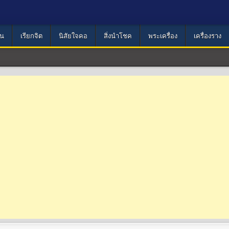
น
เรียกจิต
นิสัยใจคอ
สิ่งนำโชค
พระเครื่อง
เครื่องราง