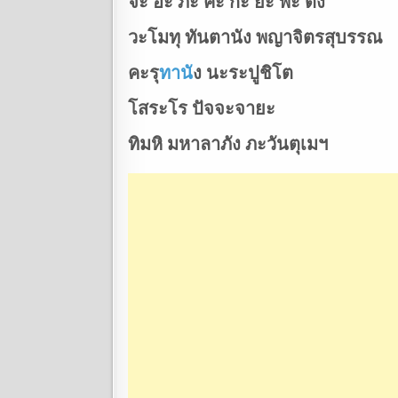
จะ อะ ภะ คะ กะ ยะ พะ ตัง
วะโมทุ ทันตานัง พญาจิตรสุบรรณ
คะรุ
ทาน
ัง นะระปูชิโต
โสระโร ปัจจะจายะ
ทิมหิ มหาลาภัง ภะวันตุเมฯ