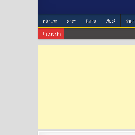
หน้าแรก
คาถา
นิทาน
เรื่องผี
ตำนา
แนะนำ