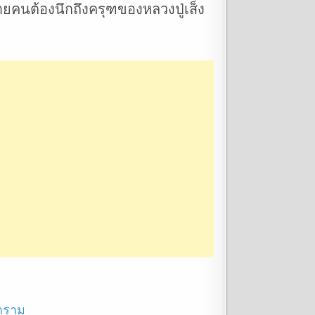
คนต้องนึกถึงครุฑของหลวงปู่เส็ง