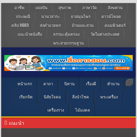
อาชีพ
แบ่งปัน
สุขภาพ
ภาษาวัด
สังฆทาน
ประเพณี
นานาสาระ
ยาสมุนไพร
ดาวน์โหลด
คลิป VIDEO
ส่งคำอวยพร
บ้านและสวน
คอมพิวเตอร์
แนะนำหนังสือ
ธรรมะคุ้มครอง
วัดในต่างประเทศ
พระสายกรรมฐาน
หน้าแรก
คาถา
นิทาน
เรื่องผี
ตำนาน
เรียกจิต
นิสัยใจคอ
สิ่งนำโชค
พระเครื่อง
เครื่องราง
ไม้มงคล
แนะนำ