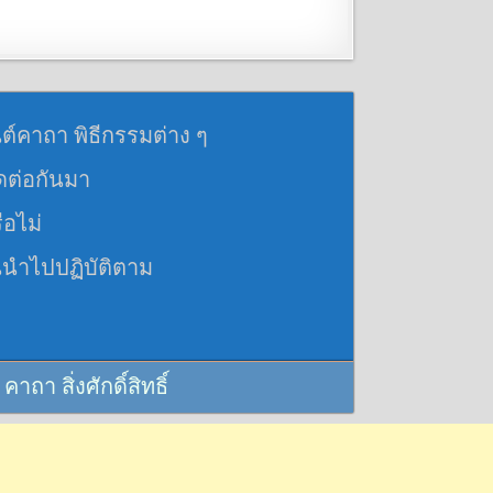
นต์คาถา พิธีกรรมต่าง ๆ
อดต่อกันมา
ือไม่
นนำไปปฏิบัติตาม
 สิ่งศักดิ์สิทธิ์