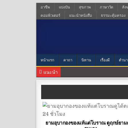
อาชีพ
แบ่งปัน
สุขภาพ
ภาษาวัด
สัง
คอมพิวเตอร์
แนะนำหนังสือ
ธรรมะคุ้มครอง
หน้าแรก
คาถา
นิทาน
เรื่องผี
ตำนา
แนะนำ
ยามอุบากองของแท้แต่โบราณ ดูฤกษ์ยาม