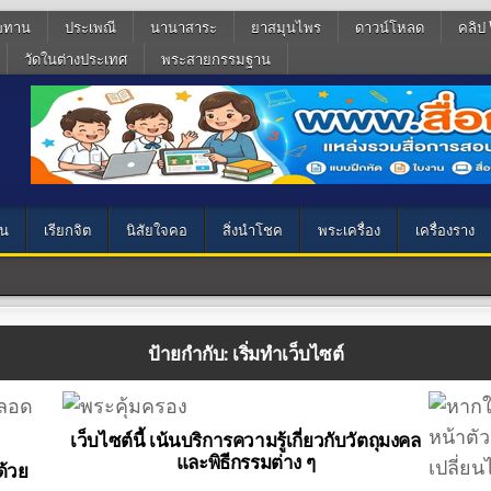
ฆทาน
ประเพณี
นานาสาระ
ยาสมุนไพร
ดาวน์โหลด
คลิป 
วัดในต่างประเทศ
พระสายกรรมฐาน
น
เรียกจิต
นิสัยใจคอ
สิ่งนำโชค
พระเครื่อง
เครื่องราง
ป้ายกำกับ:
เริ่มทำเว็บไซต์
เว็บไซต์นี้ เน้นบริการความรู้เกี่ยวกับวัตถุมงคล
และพิธีกรรมต่าง ๆ
ด้วย