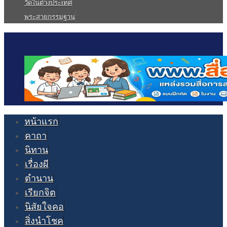
วัดในต่างประเทศ
พระสายกรรมฐาน
หน้าแรก
คาถา
นิทาน
เรื่องผี
ตำนาน
เรียกจิต
นิสัยใจคอ
สิ่งนำโชค