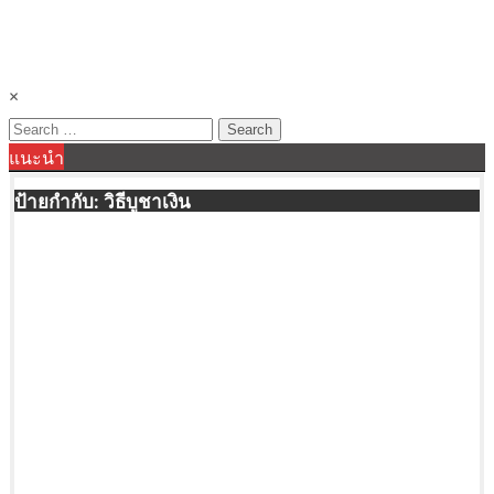
×
Search
แนะนำ
for:
ป้ายกำกับ:
วิธีบูชาเงิน