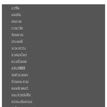
อาชีพ
แบ่งปัน
สุขภาพ
ภาษาวัด
สังฆทาน
ประเพณี
นานาสาระ
ยาสมุนไพร
ดาวน์โหลด
คลิป VIDEO
ส่งคำอวยพร
บ้านและสวน
คอมพิวเตอร์
แนะนำหนังสือ
ธรรมะคุ้มครอง