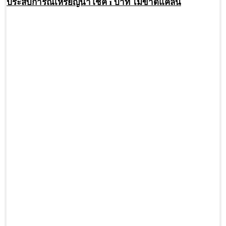
ประสบการณ์เหรียญนำโชค 1 บาท ไม่ขาดแคลน