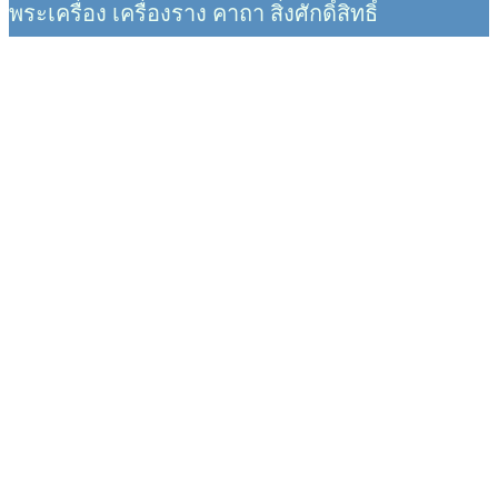
พระเครื่อง เครื่องราง คาถา สิ่งศักดิ์สิทธิ์