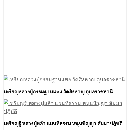
เหรียญหลวงปู่กรรมฐานแพง วัดสิงหาญ อุบลราชธานี
เหรียญรู้ หลวงปู่หล้า แผนที่ธรรม หนุนปัญญา สัมมาปฎิบัติ