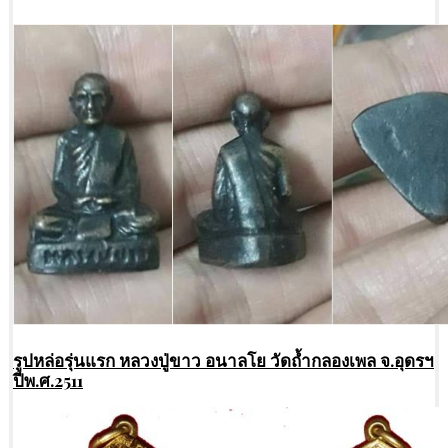
รูปหล่อรุ่นแรก หลวงปู่ขาว อนาลโย วัดถ้ำกลองเพล จ.อุดรฯ
ปีพ.ศ.2511