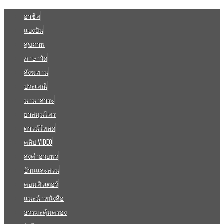
อาชีพ
แบ่งปัน
สุขภาพ
ภาษาวัด
สังฆทาน
ประเพณี
นานาสาระ
ยาสมุนไพร
ดาวน์โหลด
คลิป VIDEO
ส่งคำอวยพร
บ้านและสวน
คอมพิวเตอร์
แนะนำหนังสือ
ธรรมะคุ้มครอง