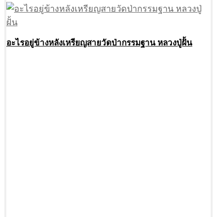
อะไรอยู่ข้างหลังเหรียญสายวัดป่ากรรมฐาน หลวงปู่ฝั้น