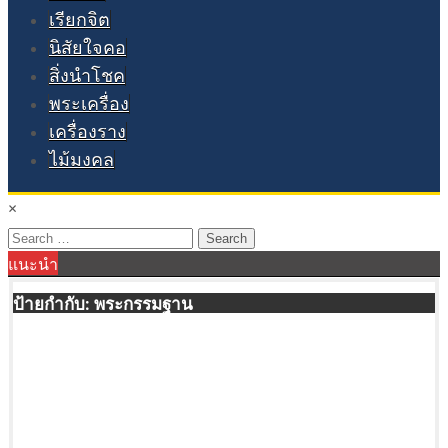
เรียกจิต
นิสัยใจคอ
สิ่งนำโชค
พระเครื่อง
เครื่องราง
ไม้มงคล
×
Search
แนะนำ
for:
ป้ายกำกับ:
พระกรรมฐาน