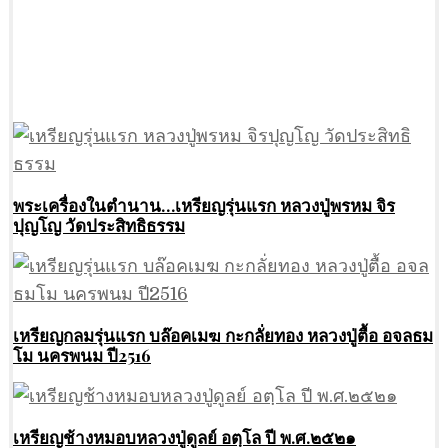
พระเครื่องในตำนาน…เหรียญรุ่นแรก หลวงปู่พรหม จิร
ปุญโญ วัดประสิทธิธรรม
เหรียญกลมรุ่นแรก บล๊อคเมฆ กะกลั่ยทอง หลวงปู่ตื้อ อจลธม
โม นครพนม ปี2516
เหรียญช้างหมอบหลวงปู่ดูลย์ อตฺโล ปี พ.ศ.๒๕๒๑