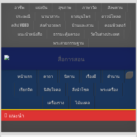
อาชีพ
แบ่งปัน
สุขภาพ
ภาษาวัด
สังฆทาน
ประเพณี
นานาสาระ
ยาสมุนไพร
ดาวน์โหลด
คลิป VIDEO
ส่งคำอวยพร
บ้านและสวน
คอมพิวเตอร์
แนะนำหนังสือ
ธรรมะคุ้มครอง
วัดในต่างประเทศ
พระสายกรรมฐาน
หน้าแรก
คาถา
นิทาน
เรื่องผี
ตำนาน
เรียกจิต
นิสัยใจคอ
สิ่งนำโชค
พระเครื่อง
เครื่องราง
ไม้มงคล
แนะนำ