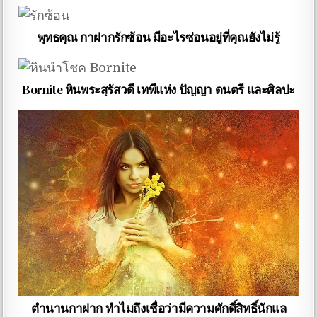
พุทธคุณ กาฝากรักซ้อน มีอะไรซ่อนอยู่ที่คุณยังไม่รู้
Bornite หินพระสุรัสวดี เทพีแห่ง ปัญญา ดนตรี และศิลปะ
ตำนานกาฝาก ทำไมถึงเชื่อว่ามีความศักดิ์สิทธิ์นักแล