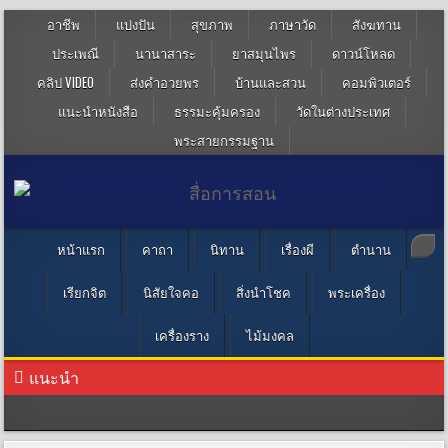
อาชีพ
แบ่งปัน
สุขภาพ
ภาษาวัด
สังฆทาน
ประเพณี
นานาสาระ
ยาสมุนไพร
ดาวน์โหลด
คลิป VIDEO
ส่งคำอวยพร
บ้านและสวน
คอมพิวเตอร์
แนะนำหนังสือ
ธรรมะคุ้มครอง
วัดในต่างประเทศ
พระสายกรรมฐาน
หน้าแรก
คาถา
นิทาน
เรื่องผี
ตำนาน
เรียกจิต
นิสัยใจคอ
สิ่งนำโชค
พระเครื่อง
เครื่องราง
ไม้มงคล
แนะนำ