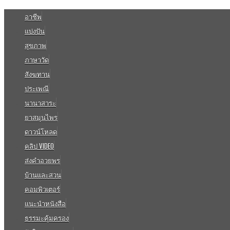
อาชีพ
แบ่งปัน
สุขภาพ
ภาษาวัด
สังฆทาน
ประเพณี
นานาสาระ
ยาสมุนไพร
ดาวน์โหลด
คลิป VIDEO
ส่งคำอวยพร
บ้านและสวน
คอมพิวเตอร์
แนะนำหนังสือ
ธรรมะคุ้มครอง