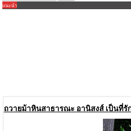
แนะนำ
for:
ถวายม้าหินสาธารณะ อานิสงส์ เป็นที่ร