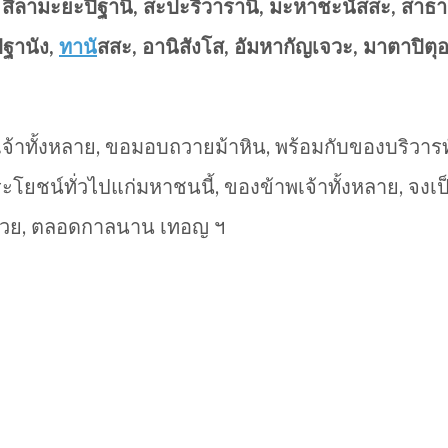
นิ สีลามะยะปีฐานิ, สะปะริวารานิ, มะหาชะนัสสะ, สาธา
ีฐานัง,
ทาน
ัสสะ, อานิสังโส, อัมหากัญเจวะ, มาตาปิตุอ
้าทั้งหลาย, ขอมอบถวายม้าหิน, พร้อมกับของบริวารทั้ง
โยชน์ทั่วไปแก่มหาชนนี้, ของข้าพเจ้าทั้งหลาย, จงเป็
นด้วย, ตลอดกาลนาน เทอญ ฯ