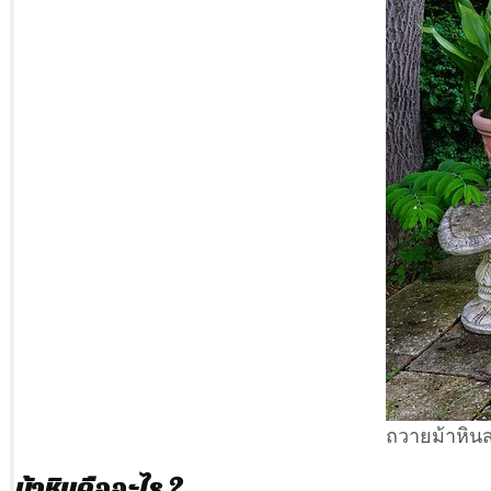
ถวายม้าหิ