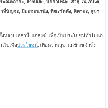
ระณัตถายะ, สังฆัสสะ, นิยยาเทมะ, สาธุ โน ภันเต,
าที่นัญจะ, ปิยะชะนานัง, ทีฆะรัตตัง, หิตายะ, สุขา
หลายเหล่านี้, แก่สงฆ์, เพื่อเป็นประโยชน์ทั่วไปแก่
นไปเพื่อ
ประโยชน์
, เพื่อความสุข, แก่ข้าพเจ้าทั้ง