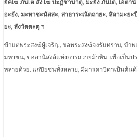
ยัคเฆ ภันเต สังโฆ ปะฏิชานาตุ, มะยัง ภันเต, เอตา
อะยัง, มะหาชะนัสสะ, สาธาระณัตถายะ, สิลามะยะป
ยะ, สังวัตตะตุ ฯ
ข้าแต่พระสงฆ์ผู้เจริญ, ขอพระสงฆ์จงรับทราบ, ข้าพเจ
มหาชน, ขออานิสงส์แห่งการถวายม้าหิน, เพื่อเป็นประ
หลายด้วย, แก่ปิยชนทั้งหลาย, มีมารดาบิดาเป็นต้