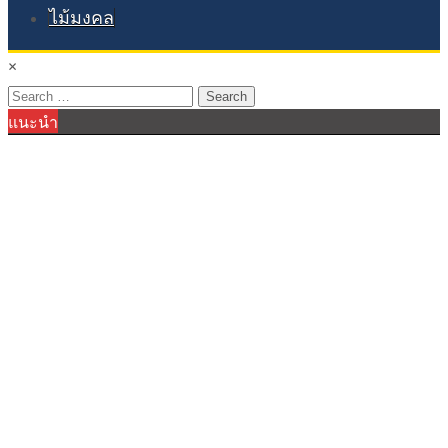
ไม้มงคล
×
Search
แนะนำ
for: