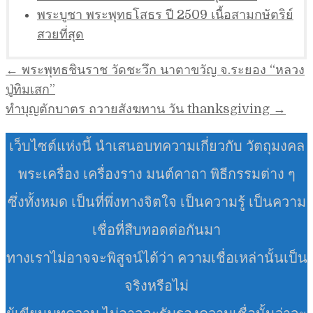
พระบูชา พระพุทธโสธร ปี 2509 เนื้อสามกษัตริย์
สวยที่สุด
แนะแนว
← พระพุทธชินราช วัดชะวึก นาตาขวัญ จ.ระยอง “หลวง
เรื่อง
ปู่ทิมเสก”
ทำบุญตักบาตร ถวายสังฆทาน วัน thanksgiving →
เว็บไซต์แห่งนี้ นำเสนอบทความเกี่ยวกับ วัตถุมงคล
พระเครื่อง เครื่องราง มนต์คาถา พิธีกรรมต่าง ๆ
ซึ่งทั้งหมด เป็นที่พึ่งทางจิตใจ เป็นความรู้ เป็นความ
เชื่อที่สืบทอดต่อกันมา
ทางเราไม่อาจจะพิสูจน์ได้ว่า ความเชื่อเหล่านั้นเป็น
จริงหรือไม่