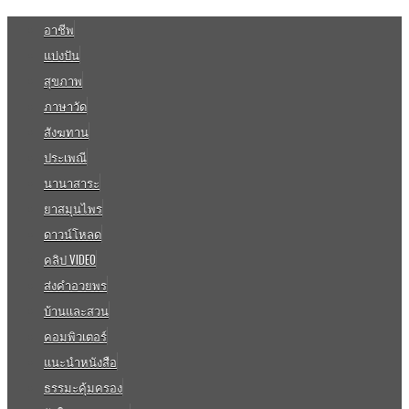
อาชีพ
แบ่งปัน
สุขภาพ
ภาษาวัด
สังฆทาน
ประเพณี
นานาสาระ
ยาสมุนไพร
ดาวน์โหลด
คลิป VIDEO
ส่งคำอวยพร
บ้านและสวน
คอมพิวเตอร์
แนะนำหนังสือ
ธรรมะคุ้มครอง