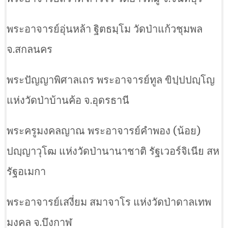
พระอาจารย์อุ่นหล้า ฐิตธมฺโม วัดป่าแก้วชุมพล
จ.สกลนคร
พระปัญญาพิศาลเถร พระอาจารย์ทูล ขิปฺปปญฺโญ
แห่งวัดป่าบ้านค้อ จ.อุดรธานี
พระครูมงคลญาณ พระอาจารย์คำพอง (น้อย)
ปญฺญาวุโฒ แห่งวัดป่านานาชาติ รัฐเวอร์จิเนีย สห
รัฐอเมกา
พระอาจารย์เสงี่ยม สมาจาโร แห่งวัดป่าดาลเทพ
มงคล จ.บึงกาฬ