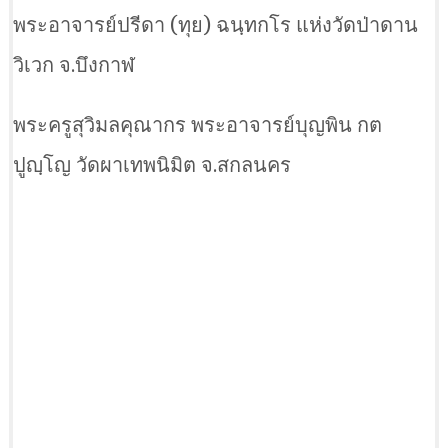
พระอาจารย์ปรีดา (ทุย) ฉนฺทกโร แห่งวัดป่าดาน
วิเวก จ.บึงกาฬ
พระครูสุวิมลคุณากร พระอาจารย์บุญพิน กต
ปูญฺโญ วัดผาเทพนิมิต จ.สกลนคร