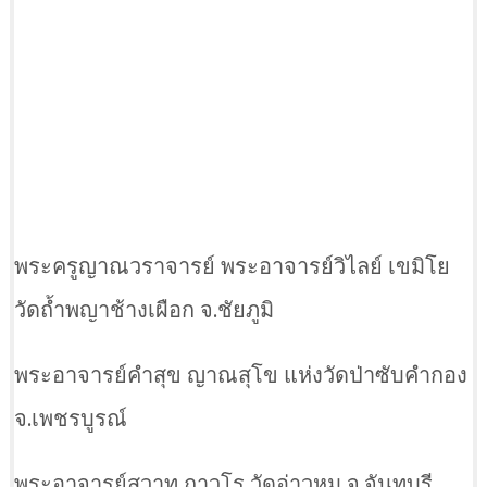
พระครูญาณวราจารย์ พระอาจารย์วิไลย์ เขมิโย
วัดถ้ำพญาช้างเผือก จ.ชัยภูมิ
พระอาจารย์คำสุข ญาณสุโข แห่งวัดป่าซับคำกอง
จ.เพชรบูรณ์
พระอาจารย์สวาท ถาวโร วัดอ่าวหมู จ.จันทบุรี