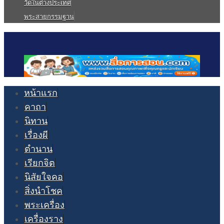
วัดในต่างประเทศ
พระสายกรรมฐาน
หน้าแรก
คาถา
นิทาน
เรื่องผี
ตำนาน
เรียกจิต
นิสัยใจคอ
สิ่งนำโชค
พระเครื่อง
เครื่องราง