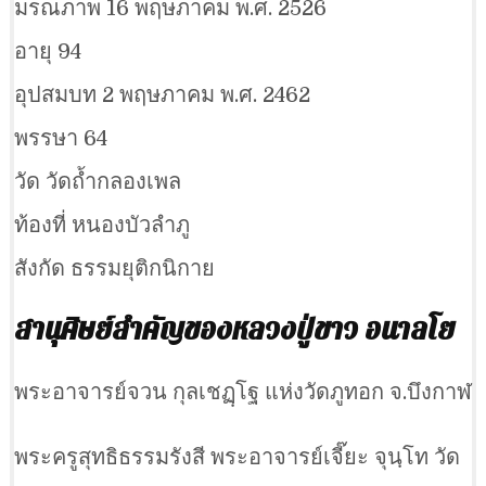
มรณภาพ 16 พฤษภาคม พ.ศ. 2526
อายุ 94
อุปสมบท 2 พฤษภาคม พ.ศ. 2462
พรรษา 64
วัด วัดถ้ำกลองเพล
ท้องที่ หนองบัวลำภู
สังกัด ธรรมยุติกนิกาย
สานุศิษย์สำคัญของหลวงปู่ขาว อนาลโย
พระอาจารย์จวน กุลเชฏฺโฐ แห่งวัดภูทอก จ.บึงกาฬ
พระครูสุทธิธรรมรังสี พระอาจารย์เจี๊ยะ จุนฺโท วัด