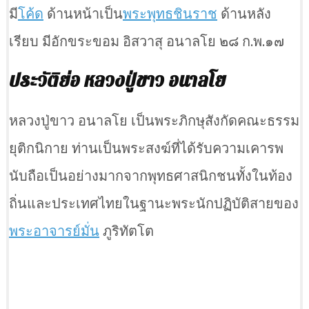
มี
โค้ด
ด้านหน้าเป็น
พระพุทธชินราช
ด้านหลัง
เรียบ มีอักขระขอม อิสวาสุ อนาลโย ๒๘ ก.พ.๑๗
ประวัติย่อ หลวงปู่ขาว อนาลโย
หลวงปู่ขาว อนาลโย เป็นพระภิกษุสังกัดคณะธรรม
ยุติกนิกาย ท่านเป็นพระสงฆ์ที่ได้รับความเคารพ
นับถือเป็นอย่างมากจากพุทธศาสนิกชนทั้งในท้อง
ถิ่นและประเทศไทยในฐานะพระนักปฏิบัติสายของ
พระอาจารย์มั่น
ภูริทัตโต