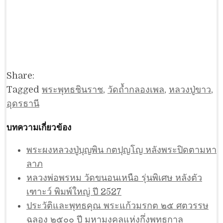
Share:
Tagged
พระพุทธชินราช
,
วัดถ้ำกลองเพล
,
หลวงปู่ขาว
,
อุดรธานี
บทความเกี่ยวข้อง
พระผงหลวงปู่บุญพิน กตปุญโญ หลังพระปิดตามหา
ลาภ
หลวงพ่อพรหม วัดขนอนเหนือ รุ่นพิเศษ หลังตัว
เฑาะว์ พิมพ์ใหญ่ ปี 2527
ประวัติและพุทธคุณ พระแก้วมรกต ๒๕ ศตวรรษ
ฉลอง ๒๕๐๐ ปี มหามงคลแห่งกึ่งพุทธกาล