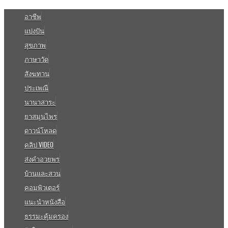
อาชีพ
แบ่งปัน
สุขภาพ
ภาษาวัด
สังฆทาน
ประเพณี
นานาสาระ
ยาสมุนไพร
ดาวน์โหลด
คลิป VIDEO
ส่งคำอวยพร
บ้านและสวน
คอมพิวเตอร์
แนะนำหนังสือ
ธรรมะคุ้มครอง