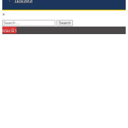
ไม้มงคล
×
Search
แนะนำ
for: