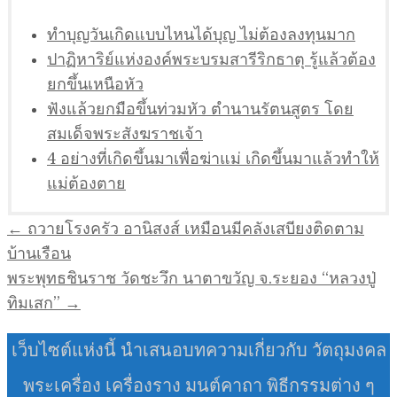
ทำบุญวันเกิดแบบไหนได้บุญ ไม่ต้องลงทุนมาก
ปาฏิหาริย์แห่งองค์พระบรมสารีริกธาตุ รู้แล้วต้อง
ยกขึ้นเหนือหัว
ฟังแล้วยกมือขึ้นท่วมหัว ตำนานรัตนสูตร โดย
สมเด็จพระสังฆราชเจ้า
4 อย่างที่เกิดขึ้นมาเพื่อฆ่าแม่ เกิดขึ้นมาแล้วทำให้
แม่ต้องตาย
แนะแนว
← ถวายโรงครัว อานิสงส์ เหมือนมีคลังเสบียงติดตาม
เรื่อง
บ้านเรือน
พระพุทธชินราช วัดชะวึก นาตาขวัญ จ.ระยอง “หลวงปู่
ทิมเสก” →
เว็บไซต์แห่งนี้ นำเสนอบทความเกี่ยวกับ วัตถุมงคล
พระเครื่อง เครื่องราง มนต์คาถา พิธีกรรมต่าง ๆ