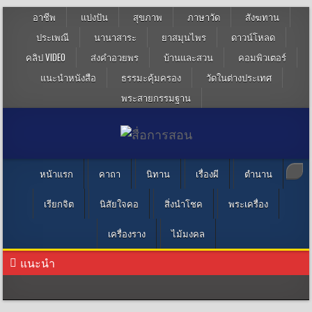
อาชีพ
แบ่งปัน
สุขภาพ
ภาษาวัด
สังฆทาน
ประเพณี
นานาสาระ
ยาสมุนไพร
ดาวน์โหลด
คลิป VIDEO
ส่งคำอวยพร
บ้านและสวน
คอมพิวเตอร์
แนะนำหนังสือ
ธรรมะคุ้มครอง
วัดในต่างประเทศ
พระสายกรรมฐาน
หน้าแรก
คาถา
นิทาน
เรื่องผี
ตำนาน
เรียกจิต
นิสัยใจคอ
สิ่งนำโชค
พระเครื่อง
เครื่องราง
ไม้มงคล
แนะนำ