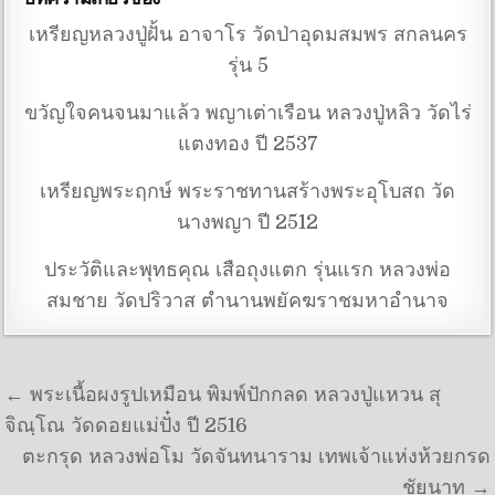
เหรียญหลวงปู่ฝั้น อาจาโร วัดป่าอุดมสมพร สกลนคร
รุ่น 5
ขวัญใจคนจนมาแล้ว พญาเต่าเรือน หลวงปู่หลิว วัดไร่
แตงทอง ปี 2537
เหรียญพระฤกษ์ พระราชทานสร้างพระอุโบสถ วัด
นางพญา ปี 2512
ประวัติและพุทธคุณ เสือถุงแตก รุ่นแรก หลวงพ่อ
สมชาย วัดปริวาส ตำนานพยัคฆราชมหาอำนาจ
แนะแนวเรื่อง
← พระเนื้อผงรูปเหมือน พิมพ์ปักกลด หลวงปู่แหวน สุ
จิณฺโณ วัดดอยแม่ปั๋ง ปี 2516
ตะกรุด หลวงพ่อโม วัดจันทนาราม เทพเจ้าแห่งห้วยกรด
ชัยนาท →