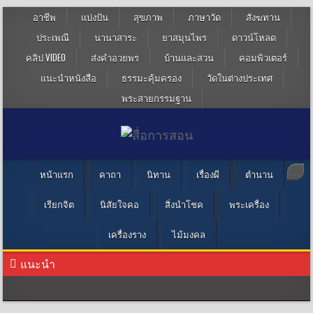
อาชีพ
แบ่งปัน
สุขภาพ
ภาษาวัด
สังฆทาน
ประเพณี
นานาสาระ
ยาสมุนไพร
ดาวน์โหลด
คลิป VIDEO
ส่งคำอวยพร
บ้านและสวน
คอมพิวเตอร์
แนะนำหนังสือ
ธรรมะคุ้มครอง
วัดในต่างประเทศ
พระสายกรรมฐาน
หน้าแรก
คาถา
นิทาน
เรื่องผี
ตำนาน
เรียกจิต
นิสัยใจคอ
สิ่งนำโชค
พระเครื่อง
เครื่องราง
ไม้มงคล
แนะนำ