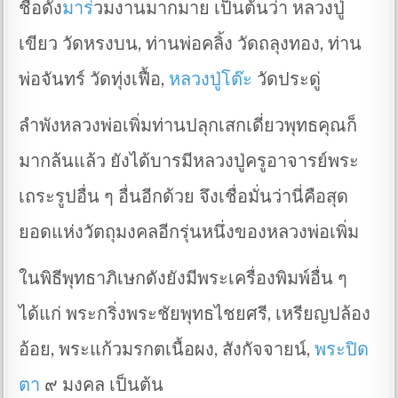
ชื่อดัง
มาร
่วมงานมากมาย เป็นต้นว่า หลวงปู่
เขียว วัดหรงบน, ท่านพ่อคลิ้ง วัดถลุงทอง, ท่าน
พ่อจันทร์ วัดทุ่งเฟื้อ,
หลวงปู่โต๊ะ
วัดประดู่
ลำพังหลวงพ่อเพิ่มท่านปลุกเสกเดี่ยวพุทธคุณก็
มากล้นแล้ว ยังได้บารมีหลวงปู่ครูอาจารย์พระ
เถระรูปอื่น ๆ อื่นอีกด้วย จึงเชื่อมั่นว่านี่คือสุด
ยอดแห่งวัตถุมงคลอีกรุ่นหนึ่งของหลวงพ่อเพิ่ม
ในพิธีพุทธาภิเษกดังยังมีพระเครื่องพิมพ์อื่น ๆ
ได้แก่ พระกริ่งพระชัยพุทธไชยศรี, เหรียญปล้อง
อ้อย, พระแก้วมรกตเนื้อผง, สังกัจจายน์,
พระปิด
ตา
๙ มงคล เป็นต้น