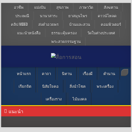
อาชีพ
แบ่งปัน
สุขภาพ
ภาษาวัด
สังฆทาน
ประเพณี
นานาสาระ
ยาสมุนไพร
ดาวน์โหลด
คลิป VIDEO
ส่งคำอวยพร
บ้านและสวน
คอมพิวเตอร์
แนะนำหนังสือ
ธรรมะคุ้มครอง
วัดในต่างประเทศ
พระสายกรรมฐาน
หน้าแรก
คาถา
นิทาน
เรื่องผี
ตำนาน
เรียกจิต
นิสัยใจคอ
สิ่งนำโชค
พระเครื่อง
เครื่องราง
ไม้มงคล
แนะนำ