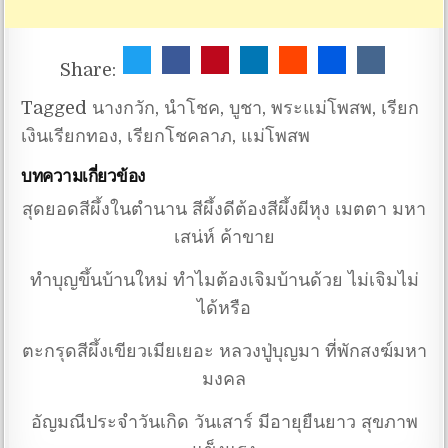
Share:
Tagged
นางกวัก
,
นำโชค
,
บูชา
,
พระแม่โพสพ
,
เรียก
เงินเรียกทอง
,
เรียกโชคลาภ
,
แม่โพสพ
บทความเกี่ยวข้อง
สุดยอดสีผึ้งในตำนาน สีผึ้งดีต้องสีผึ้งผีหุง เมตตา มหา
เสน่ห์ ค้าขาย
ทำบุญขึ้นบ้านใหม่ ทำไมต้องเจิมบ้านด้วย ไม่เจิมไม่
ได้หรือ
ตะกรุดสีผึ้งเขียวเมียเยอะ หลวงปู่บุญมา ที่พักสงฆ์มหา
มงคล
อัญมณีประจำวันเกิด วันเสาร์ มีอายุยืนยาว สุขภาพ