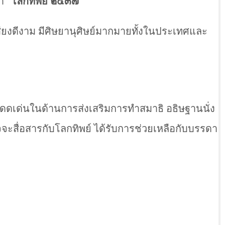
่า
“โลกทิพย์ ๒๕๓๗”
เสียงดีงาม มีศิษยานุศิษย์มากมายทั้งในประเทศและ
พุทธโดดเด่นในด้านการส่งเสริมการทำสมาธิ อธิษฐานนั่ง
ดอาจจะสื่อสารกับโลกทิพย์ ได้รับการช่วยเหลือกับบรรดา