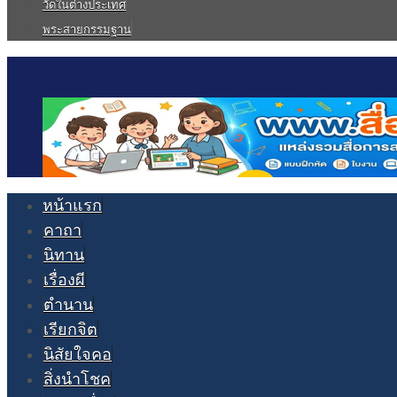
วัดในต่างประเทศ
พระสายกรรมฐาน
หน้าแรก
คาถา
นิทาน
เรื่องผี
ตำนาน
เรียกจิต
นิสัยใจคอ
สิ่งนำโชค