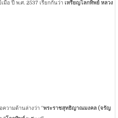
มื่อ ปี พ.ศ. 2537 เรียกกันว่า
เหรียญโลกทิพย์ หลวง
้อความด้านล่างว่า “
พระราชสุทธิญาณมงคล (จรัญ