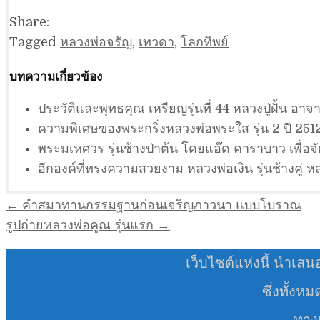
Share:
Tagged
หลวงพ่อจรัญ
,
เทวดา
,
โลกทิพย์
บทความเกี่ยวข้อง
ประวัติและพุทธคุณ เหรียญรุ่นที่ 44 หลวงปู่ฝั้น อ
ความพิเศษของพระกริ่งหลวงพ่อพระใส รุ่น 2 ปี 251
พระมเหศวร รุ่นช้างป่าต้น โดยแอ๊ด คาราบาว เพื่อ
อีกองค์ที่ทรงความสวยงาม หลวงพ่อเงิน รุ่นช้างคู่ หล
แนะแนว
← คำสมาทานกรรมฐานก่อนเจริญภาวนา แบบโบราณ
เรื่อง
รูปถ่ายหลวงพ่อคูณ รุ่นแรก →
เว็บไซต์แห่งนี้ นำเสน
ซึ่งทั้งห