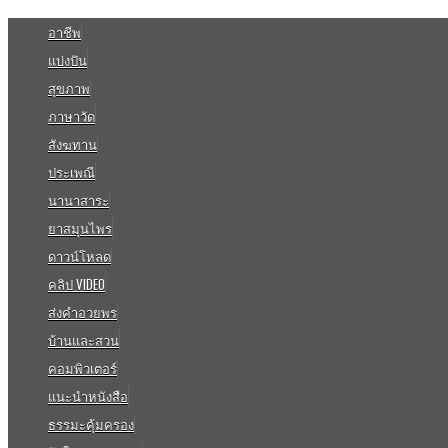
อาชีพ
แบ่งปัน
สุขภาพ
ภาษาวัด
สังฆทาน
ประเพณี
นานาสาระ
ยาสมุนไพร
ดาวน์โหลด
คลิป VIDEO
ส่งคำอวยพร
บ้านและสวน
คอมพิวเตอร์
แนะนำหนังสือ
ธรรมะคุ้มครอง