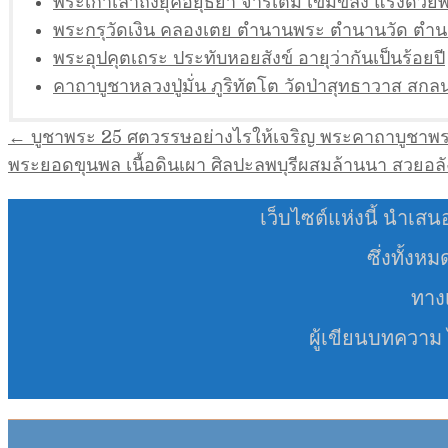
พระเก่าเล่าถึงยุคอยุธยา จารเต็ม เข้มขลัง แรงด้วย
พระกรุวัดเงิน คลองเตย ตำนานพระ ตำนานวัด ตำน
พระอุปคุตเถระ ประทับหอยสังข์ อายุว่ากันเป็นร้อยปี
คาถาบูชาหลวงปู่มั่น ภูริทัตโต วัดป่าสุทธาวาส สก
แนะแนว
← บูชาพระ 25 ศตวรรษอย่างไรให้เจริญ พระคาถาบูชาพ
เรื่อง
พระยอดขุนพล เนื้อดินเผา ศิลปะลพบุรีผสมล้านนา สวยอล
เว็บไซต์แห่งนี้ นำเสน
ซึ่งทั้งห
ทางเ
ผู้เขียนบทความ