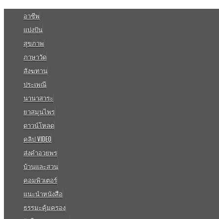
อาชีพ
แบ่งปัน
สุขภาพ
ภาษาวัด
สังฆทาน
ประเพณี
นานาสาระ
ยาสมุนไพร
ดาวน์โหลด
คลิป VIDEO
ส่งคำอวยพร
บ้านและสวน
คอมพิวเตอร์
แนะนำหนังสือ
ธรรมะคุ้มครอง