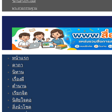
วัดในต่างประเทศ
พระสายกรรมฐาน
หน้าแรก
คาถา
นิทาน
เรื่องผี
ตำนาน
เรียกจิต
นิสัยใจคอ
สิ่งนำโชค