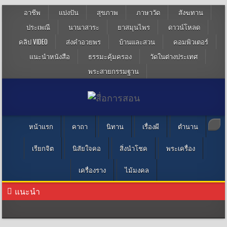
อาชีพ
แบ่งปัน
สุขภาพ
ภาษาวัด
สังฆทาน
ประเพณี
นานาสาระ
ยาสมุนไพร
ดาวน์โหลด
คลิป VIDEO
ส่งคำอวยพร
บ้านและสวน
คอมพิวเตอร์
แนะนำหนังสือ
ธรรมะคุ้มครอง
วัดในต่างประเทศ
พระสายกรรมฐาน
หน้าแรก
คาถา
นิทาน
เรื่องผี
ตำนาน
เรียกจิต
นิสัยใจคอ
สิ่งนำโชค
พระเครื่อง
เครื่องราง
ไม้มงคล
แนะนำ