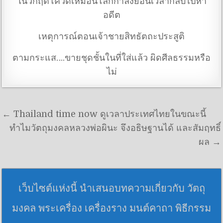
ในวิกฤตโควิดเหมือนโลกกำลังย้อนเวลากลับไปหา
อดีต
เหตุการณ์ตอนเจ้าชายสิทธัตถะประสูติ
ตามกระแส….ขายชุดชั้นในที่ใส่แล้ว ผิดศีลธรรมหรือ
ไม่
แนะแนวเรื่อง
← Thailand time now ดูเวลาประเทศไทยในขณะนี้
ทำไมวัตถุมงคลหลวงพ่อผินะ จึงอธิษฐานได้ และสัมฤทธิ์
ผล →
เว็บไซต์แห่งนี้ นำเสนอบทความเกี่ยวกับ วัตถุ
มงคล พระเครื่อง เครื่องราง มนต์คาถา พิธีกรรม