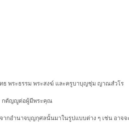
ุทธ พระธรรม พระสงฆ์ และครูบาบุญชุ่ม ญาณสํวโร
 กตัญญูต่อผู้มีพระคุณ
กอำนาจบุญกุศลนั้นมาในรูปแบบต่าง ๆ เช่น อาจจะผ่