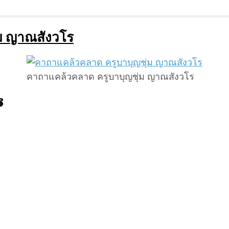
ม ญาณสังวโร
คาถาแคล้วคลาด ครูบาบุญชุ่ม ญาณสังวโร
ร