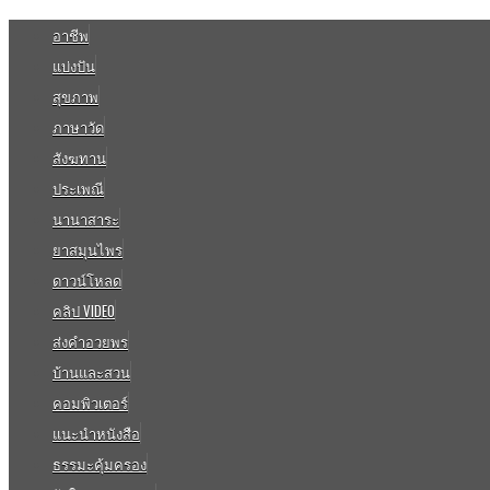
อาชีพ
แบ่งปัน
สุขภาพ
ภาษาวัด
สังฆทาน
ประเพณี
นานาสาระ
ยาสมุนไพร
ดาวน์โหลด
คลิป VIDEO
ส่งคำอวยพร
บ้านและสวน
คอมพิวเตอร์
แนะนำหนังสือ
ธรรมะคุ้มครอง