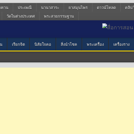
ฆทาน
ประเพณี
นานาสาระ
ยาสมุนไพร
ดาวน์โหลด
คลิป 
วัดในต่างประเทศ
พระสายกรรมฐาน
น
เรียกจิต
นิสัยใจคอ
สิ่งนำโชค
พระเครื่อง
เครื่องราง