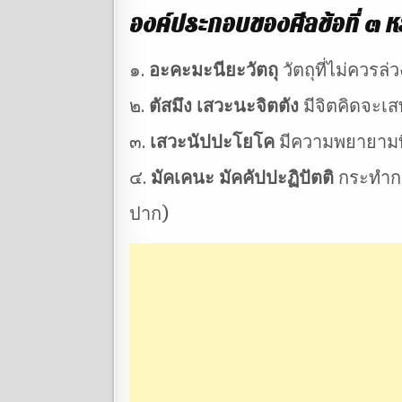
องค์ประกอบของศีลข้อที่ ๓ 
๑.
อะคะมะนียะวัตถุ
วัตถุที่ไม่ควรล่
๒.
ตัสมึง เสวะนะจิตตัง
มีจิตคิดจะเส
๓.
เสวะนัปปะโยโค
มีความพยายามท
๔.
มัคเคนะ มัคคัปปะฏิปัตติ
กระทำกา
ปาก)