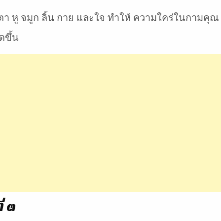
ตา หู จมูก ลิ้น กาย และใจ ทำให้ ความใคร่ในกามคุณ ค
ดขึ้น
่ ๓