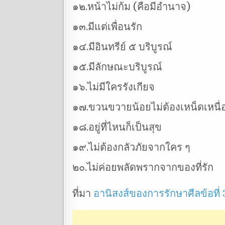
๑๒.หน้าไม่ก้ม (คือมีอำนาจ)
๑๓.มีแต่เพื่อนรัก
๑๔.มีอินทรีย์ ๕ บริบูรณ์
๑๕.มีลักษณะบริบูรณ์
๑๖.ไม่มีใครรังเกียจ
๑๗.ขวนขวายน้อยไม่ต้องเหน็ดเหนื่อ
๑๘.อยู่ที่ไหนก็เป็นสุข
๑๙.ไม่ต้องกลัวภัยจากใคร ๆ
๒๐.ไม่ค่อยพลัดพรากจากของที่รัก
ที่มา
อานิสงส์ของการรักษาศีลข้อที่ 