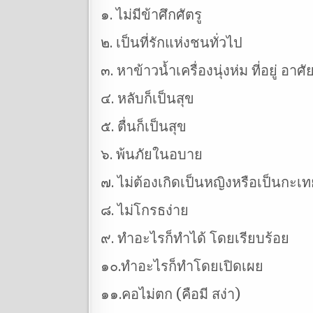
๑. ไม่มีข้าศึกศัตรู
๒. เป็นที่รักแห่งชนทั่วไป
๓. หาข้าวน้ำเครื่องนุ่งห่ม ที่อยู่ อาศั
๔. หลับก็เป็นสุข
๕. ตื่นก็เป็นสุข
๖. พ้นภัยในอบาย
๗. ไม่ต้องเกิดเป็นหญิงหรือเป็นกะเท
๘. ไม่โกรธง่าย
๙. ทำอะไรก็ทำได้ โดยเรียบร้อย
๑๐.ทำอะไรก็ทำโดยเปิดเผย
๑๑.คอไม่ตก (คือมี สง่า)