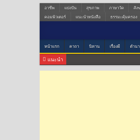
อาชีพ
แบ่งปัน
สุขภาพ
ภาษาวัด
สัง
คอมพิวเตอร์
แนะนำหนังสือ
ธรรมะคุ้มครอง
หน้าแรก
คาถา
นิทาน
เรื่องผี
ตำนา
แนะนำ