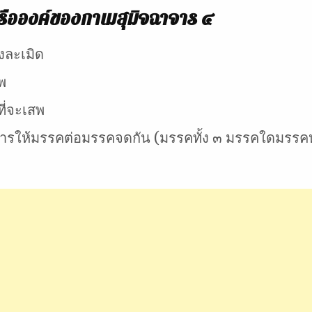
หรือองค์ของกาเมสุมิจฉาจาร ๔
วงละเมิด
พ
ี่จะเสพ
รให้มรรคต่อมรรคจดกัน (มรรคทั้ง ๓ มรรคใดมรรคหนึ่