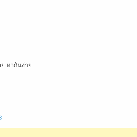
ย หากินง่าย
3