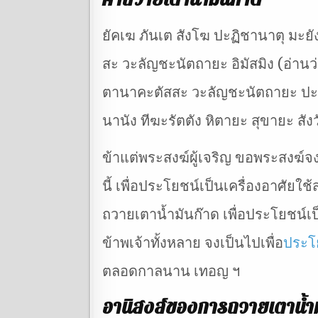
ยัคเฆ ภันเต สังโฆ ปะฏิชานาตุ มะยั
สะ วะลัญชะนัตถายะ อิมัสมิง (อ่านว่
ตานาคะตัสสะ วะลัญชะนัตถายะ ปะท
นานัง ทีฆะรัตตัง หิตายะ สุขายะ สัง
ข้าแต่พระสงฆ์ผู้เจริญ ขอพระสงฆ์จ
นี้ เพื่อประโยชน์เป็นเครื่องอาศัยใช้
ถวายเตาน้ำมันก๊าด เพื่อประโยชน์เป็น
ข้าพเจ้าทั้งหลาย จงเป็นไปเพื่อ
ประโ
ตลอดกาลนาน เทอญ ฯ
อานิสงส์ของการถวายเตาน้ำม