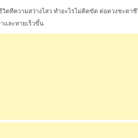
้ชีวิตทีความสว่างไสว ทำอะไรไม่ติดขัด ต่อดวงชะตาชีวิตใ
ษาและหายเร็วขึ้น