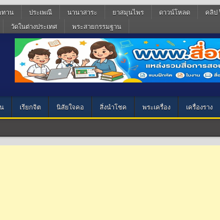
ฆทาน
ประเพณี
นานาสาระ
ยาสมุนไพร
ดาวน์โหลด
คลิป 
วัดในต่างประเทศ
พระสายกรรมฐาน
น
เรียกจิต
นิสัยใจคอ
สิ่งนำโชค
พระเครื่อง
เครื่องราง