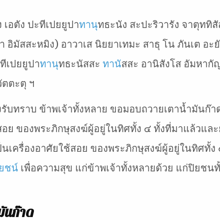
ง เอตัง ปะทีเปยยูปา
ทาน
ุทธะนัง สะปะริวารัง จาตุททิ
า อิมัสสะหมิง) อาวาเส นิยยาเทมะ สาธุ โน ภันเต อะยั
ีเปยยูปา
ทาน
ุทธะนัสสะ
ทาน
ัสสะ อานิสังโส อัมหาก
วัตตะตุ ฯ
งรับทราบ ข้าพเจ้าทั้งหลาย ขอมอบถวายเตาน้ำมันก๊าด
สอย ของพระภิกษุสงฆ์ผู้อยู่ในทิศทั้ง ๔ ทั้งที่มาแล้วแล
เครื่องอาศัยใช้สอย ของพระภิกษุสงฆ์ผู้อยู่ในทิศทั้ง 
ยชน์
เพื่อความสุข แก่ข้าพเจ้าทั้งหลายด้วย แก่ปิยชน
ันก๊าด