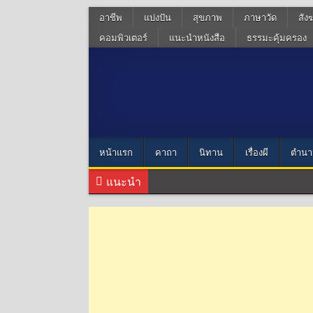
อาชีพ
แบ่งปัน
สุขภาพ
ภาษาวัด
สัง
คอมพิวเตอร์
แนะนำหนังสือ
ธรรมะคุ้มครอง
หน้าแรก
คาถา
นิทาน
เรื่องผี
ตำนา
แนะนำ