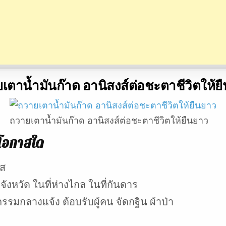
เตาน้ำมันก๊าด อานิสงส์ต่อชะตาชีวิตให้ย
ถวายเตาน้ำมันก๊าด อานิสงส์ต่อชะตาชีวิตให้ยืนยาว
นโอกาสใด
าส
งจังหวัด ในที่ห่างไกล ในที่กันดาร
กรรมกลางแจ้ง ต้อบรับผู้คน จัดกฐิน ผ้าป่า