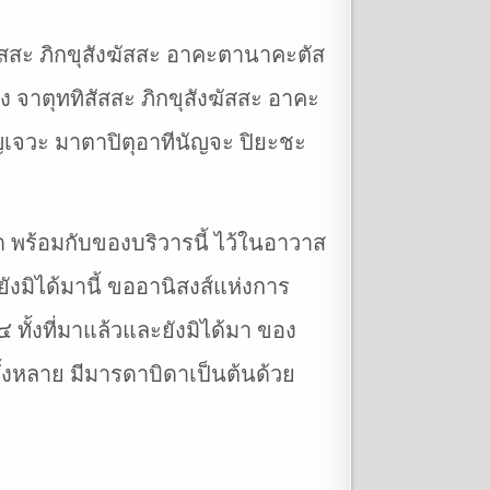
สัสสะ ภิกขุสังฆัสสะ อาคะตานาคะตัส
ง จาตุททิสัสสะ ภิกขุสังฆัสสะ อาคะ
ัญเจวะ มาตาปิตุอาทีนัญจะ ปิยะชะ
 พร้อมกับของบริวารนี้ ไว้ในอาวาส
ะยังมิได้มานี้ ขออานิสงส์แห่งการ
๔ ทั้งที่มาแล้วและยังมิได้มา ของ
ทั้งหลาย มีมารดาบิดาเป็นต้นด้วย