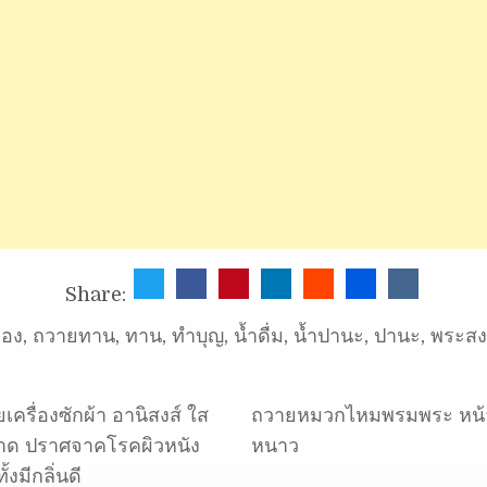
Share:
อง
,
ถวายทาน
,
ทาน
,
ทำบุญ
,
น้ำดื่ม
,
น้ำปานะ
,
ปานะ
,
พระสง
เครื่องซักผ้า อานิสงส์ ใส
ถวายหมวกไหมพรมพระ หน้
าด ปราศจาคโรคผิวหนัง
หนาว
้งมีกลิ่นดี