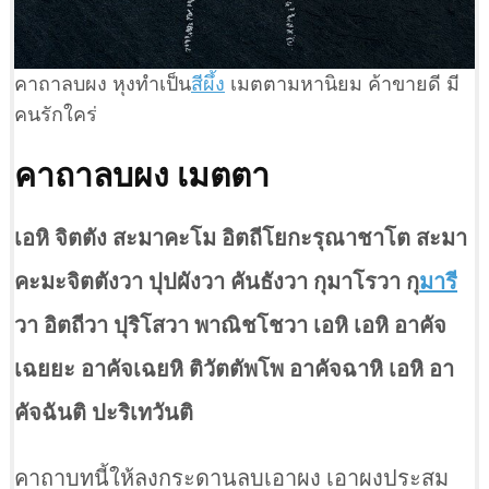
คาถาลบผง หุงทำเป็น
สีผึ้ง
เมตตามหานิยม ค้าขายดี มี
คนรักใคร่
คาถาลบผง เมตตา
เอหิ จิตตัง สะมาคะโม อิตถีโยกะรุณาชาโต สะมา
คะมะจิตตังวา ปุปผังวา คันธังวา กุมาโรวา กุ
มาร
วา อิตถีวา ปุริโสวา พาณิชโชวา เอหิ เอหิ อาคัจ
เฉยยะ อาคัจเฉยหิ ติวัตตัพโพ อาคัจฉาหิ เอหิ อา
คัจฉันติ ปะริเทวันติ
คาถาบทนี้ให้ลงกระดานลบเอาผง เอาผงประสม