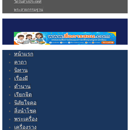
วัดในต่างประเทศ
พระสายกรรมฐาน
หน้าแรก
คาถา
นิทาน
เรื่องผี
ตำนาน
เรียกจิต
นิสัยใจคอ
สิ่งนำโชค
พระเครื่อง
เครื่องราง