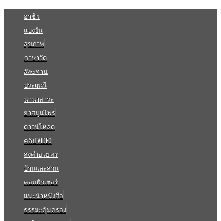
อาชีพ
แบ่งปัน
สุขภาพ
ภาษาวัด
สังฆทาน
ประเพณี
นานาสาระ
ยาสมุนไพร
ดาวน์โหลด
คลิป VIDEO
ส่งคำอวยพร
บ้านและสวน
คอมพิวเตอร์
แนะนำหนังสือ
ธรรมะคุ้มครอง