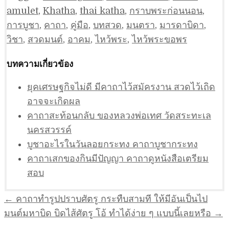
amulet
,
Khatha
,
thai katha
,
กราบพระก่อนนอน
,
การบูชา
,
คาถา
,
คู่มือ
,
บทสวด
,
มนตรา
,
มารดาบิดา
,
วิชา
,
สวดมนต์
,
อาคม
,
ไหว้พระ
,
ไหว้พระขอพร
บทความเกี่ยวข้อง
ยุคเศรษฐกิจไม่ดี มีคาถาไว้สมัครงาน สวดไว้เถิด
อาจจะเกิดผล
คาถาสะท้อนกลับ ของหลวงพ่อเทศ วัดสระทะเล
นครสวรรค์
บูชาอะไรในวันลอยกระทง คาถาบูชากระทง
คาถาเสกของกินมีปัญญา คาถาดูหนังสือเตรียม
สอบ
แนะแนว
← คาถาทำรูปปราบศัตรู กระทืบสามที ให้มีอันเป็นไป
เรื่อง
มนต์มหาบิด บิดไส้ศัตรู โอ้ ทำได้ง่าย ๆ แบบนี้เลยหรือ →