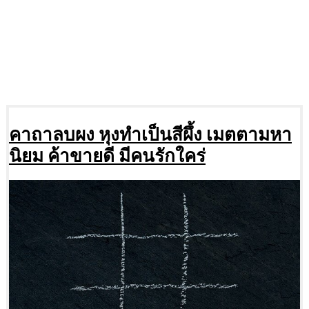
คาถาลบผง หุงทำเป็นสีผึ้ง เมตตามหา
นิยม ค้าขายดี มีคนรักใคร่