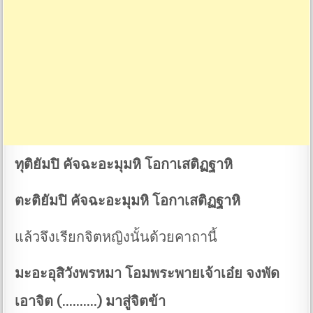
ทุติยัมปิ คัจฉะอะมุมหิ โอกาเสติฏฐาหิ
ตะติยัมปิ คัจฉะอะมุมหิ โอกาเสติฏฐาหิ
แล้วจึงเรียกจิตหญิงนั้นด้วยคาถานี้
มะอะอุสิวังพรหมา โอมพระพายเจ้าเอ๋ย จงพัด
เอาจิต (……….) มาสู่จิตข้า