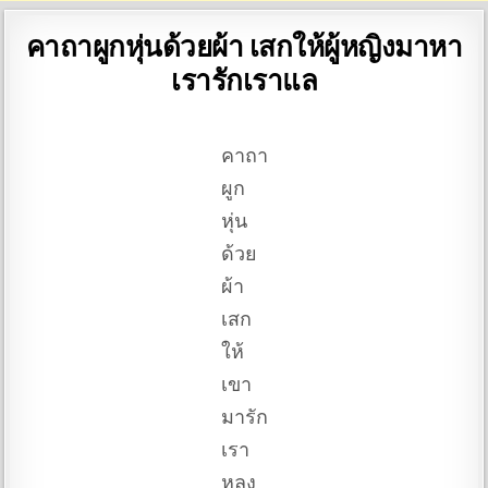
คาถาผูกหุ่นด้วยผ้า เสกให้ผู้หญิงมาหา
เรารักเราแล
คาถา
ผูก
หุ่น
ด้วย
ผ้า
เสก
ให้
เขา
มารัก
เรา
หลง