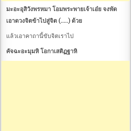
มะอะอุสิวังพรหมา โอมพระพายเจ้าเอ๋ย จงพัด
เอาดวงจิตข้าไปสู่จิต (…..) ด้วย
แล้วเอาคาถานี้ขับจิตเราไป
คัจฉะอะมุมหิ โอกาเสติฏฐาหิ