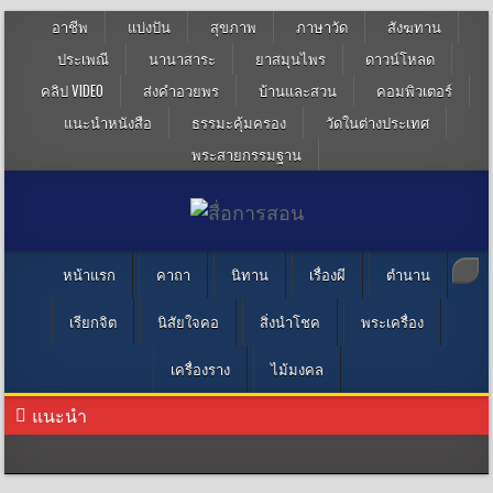
อาชีพ
แบ่งปัน
สุขภาพ
ภาษาวัด
สังฆทาน
ประเพณี
นานาสาระ
ยาสมุนไพร
ดาวน์โหลด
คลิป VIDEO
ส่งคำอวยพร
บ้านและสวน
คอมพิวเตอร์
แนะนำหนังสือ
ธรรมะคุ้มครอง
วัดในต่างประเทศ
พระสายกรรมฐาน
หน้าแรก
คาถา
นิทาน
เรื่องผี
ตำนาน
เรียกจิต
นิสัยใจคอ
สิ่งนำโชค
พระเครื่อง
เครื่องราง
ไม้มงคล
แนะนำ