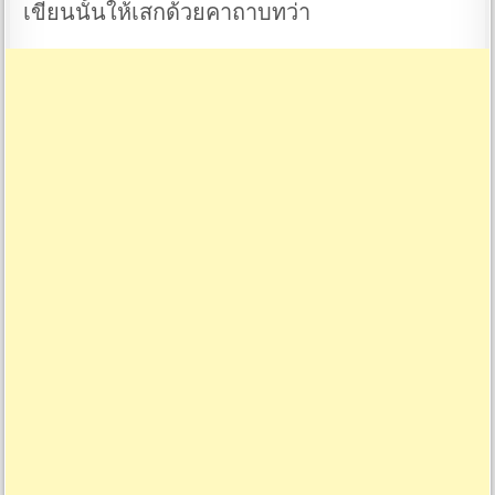
เขียนนั้นให้เสกด้วยคาถาบทว่า