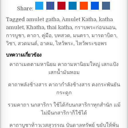
Share:
Tagged
amulet gatha
,
Amulet Katha
,
katha
amulet
,
Khatha
,
thai katha
,
กราบพระก่อนนอน
,
การบูชา
,
คาถา
,
คู่มือ
,
บทสวด
,
มนตรา
,
มารดาบิดา
,
วิชา
,
สวดมนต์
,
อาคม
,
ไหว้พระ
,
ไหว้พระขอพร
บทความเกี่ยวข้อง
คาถาเมตตามหานิยม คาถามหานิยมใหญ่ เสกแป้ง
เสกน้ำมันหอม
คาถาพลังช้างสาร คาถากำลังช้างสาร คงกระพันยัน
กระดูก
รวมคาถา นกสาริกา ใช้ได้กับนกสาริกาทุกสำนัก แม้
ไม่มีนกสาริกาก็ใช้ได้
คาถาบูชาท้าวเวสสุวรรณ บันดาลทรัพย์ ขยับให้พ้น