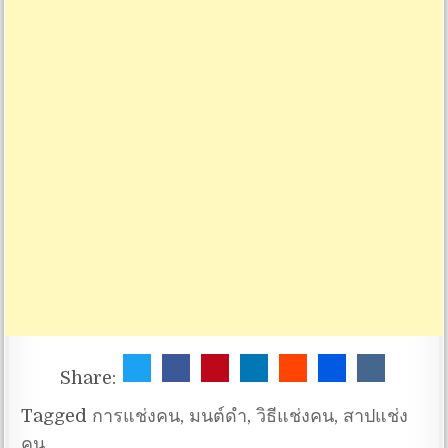
Share:
Tagged
การแช่งคน
,
มนต์ดำ
,
วิธีแช่งคน
,
สาปแช่ง
คน