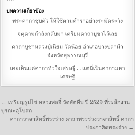
บทความเกี่ยวข้อง
พระคาถาชุบตัว ให้ใช้ตามตำราอย่างระมัดระวัง
จตุคามกำลังกลับมา เตรียมคาถาบูชาไว้เลย
คาถาบูชาหลวงปู่เนียม วัดน้อย อำเภอบางปลาม้า
จังหวัดสุพรรณบุรี
เคยเห็นแต่คาถาหัวใจเศรษฐี … แต่นี่เป็นคาถามหา
เศรษฐี
แนะแนวเรื่อง
← เหรียญรูปไข่ หลวงพ่ออี๋ วัดสัตหีบ ปี 2529 ที่ระลึกงาน
บูรณะอุโบสถ
คาถาวาจาสิทธิ์พระร่วง คาถาพระร่วงวาจาสิทธิ์ คาถา
ประกาศิตพระร่วง →