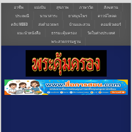
อาชีพ
แบ่งปัน
สุขภาพ
ภาษาวัด
สังฆทาน
ประเพณี
นานาสาระ
ยาสมุนไพร
ดาวน์โหลด
คลิป VIDEO
ส่งคำอวยพร
บ้านและสวน
คอมพิวเตอร์
แนะนำหนังสือ
ธรรมะคุ้มครอง
วัดในต่างประเทศ
พระสายกรรมฐาน