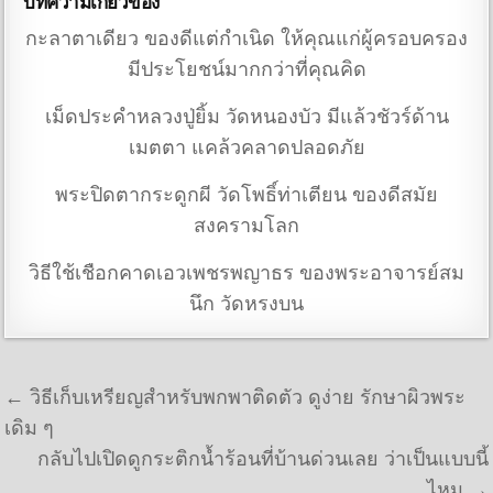
บทความเกี่ยวข้อง
กะลาตาเดียว ของดีแต่กำเนิด ให้คุณแก่ผู้ครอบครอง
มีประโยชน์มากกว่าที่คุณคิด
เม็ดประคําหลวงปู่ยิ้ม วัดหนองบัว มีแล้วชัวร์ด้าน
เมตตา แคล้วคลาดปลอดภัย
พระปิดตากระดูกผี วัดโพธิ์ท่าเตียน ของดีสมัย
สงครามโลก
วิธีใช้เชือกคาดเอวเพชรพญาธร ของพระอาจารย์สม
นึก วัดหรงบน
แนะแนวเรื่อง
← วิธีเก็บเหรียญสำหรับพกพาติดตัว ดูง่าย รักษาผิวพระ
เดิม ๆ
กลับไปเปิดดูกระติกน้ำร้อนที่บ้านด่วนเลย ว่าเป็นแบบนี้
ไหม →