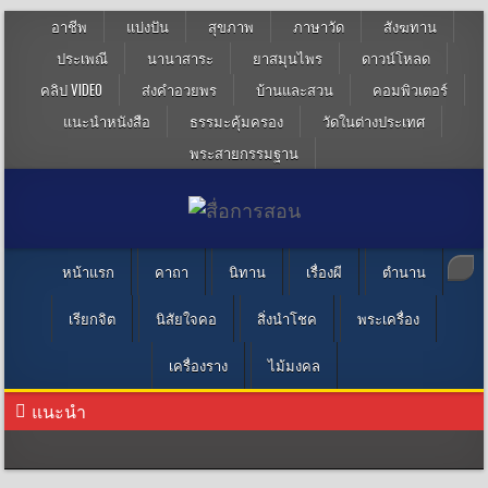
อาชีพ
แบ่งปัน
สุขภาพ
ภาษาวัด
สังฆทาน
ประเพณี
นานาสาระ
ยาสมุนไพร
ดาวน์โหลด
คลิป VIDEO
ส่งคำอวยพร
บ้านและสวน
คอมพิวเตอร์
แนะนำหนังสือ
ธรรมะคุ้มครอง
วัดในต่างประเทศ
พระสายกรรมฐาน
หน้าแรก
คาถา
นิทาน
เรื่องผี
ตำนาน
เรียกจิต
นิสัยใจคอ
สิ่งนำโชค
พระเครื่อง
เครื่องราง
ไม้มงคล
แนะนำ