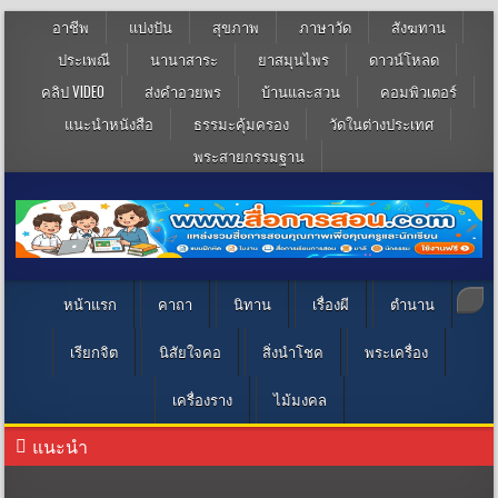
อาชีพ
แบ่งปัน
สุขภาพ
ภาษาวัด
สังฆทาน
ประเพณี
นานาสาระ
ยาสมุนไพร
ดาวน์โหลด
คลิป VIDEO
ส่งคำอวยพร
บ้านและสวน
คอมพิวเตอร์
แนะนำหนังสือ
ธรรมะคุ้มครอง
วัดในต่างประเทศ
พระสายกรรมฐาน
หน้าแรก
คาถา
นิทาน
เรื่องผี
ตำนาน
เรียกจิต
นิสัยใจคอ
สิ่งนำโชค
พระเครื่อง
เครื่องราง
ไม้มงคล
แนะนำ