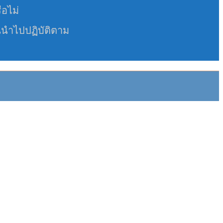
ือไม่
นนำไปปฏิบัติตาม