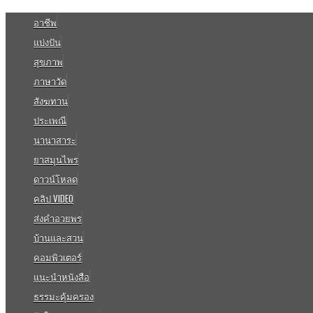
อาชีพ
แบ่งปัน
สุขภาพ
ภาษาวัด
สังฆทาน
ประเพณี
นานาสาระ
ยาสมุนไพร
ดาวน์โหลด
คลิป VIDEO
ส่งคำอวยพร
บ้านและสวน
คอมพิวเตอร์
แนะนำหนังสือ
ธรรมะคุ้มครอง