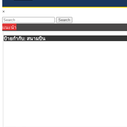
×
Search
แนะนำ
for:
ป้ายกำกับ:
สนามบิน