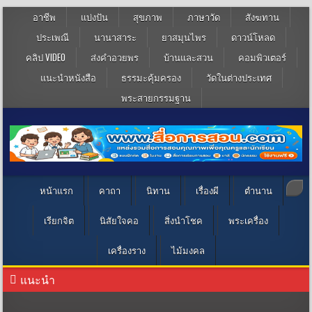
อาชีพ
แบ่งปัน
สุขภาพ
ภาษาวัด
สังฆทาน
ประเพณี
นานาสาระ
ยาสมุนไพร
ดาวน์โหลด
คลิป VIDEO
ส่งคำอวยพร
บ้านและสวน
คอมพิวเตอร์
แนะนำหนังสือ
ธรรมะคุ้มครอง
วัดในต่างประเทศ
พระสายกรรมฐาน
หน้าแรก
คาถา
นิทาน
เรื่องผี
ตำนาน
เรียกจิต
นิสัยใจคอ
สิ่งนำโชค
พระเครื่อง
เครื่องราง
ไม้มงคล
แนะนำ