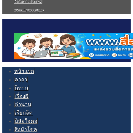
วัดในต่างประเทศ
พระสายกรรมฐาน
หน้าแรก
คาถา
นิทาน
เรื่องผี
ตำนาน
เรียกจิต
นิสัยใจคอ
สิ่งนำโชค