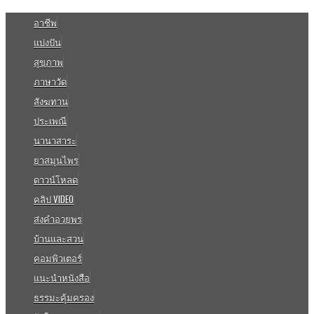
อาชีพ
แบ่งปัน
สุขภาพ
ภาษาวัด
สังฆทาน
ประเพณี
นานาสาระ
ยาสมุนไพร
ดาวน์โหลด
คลิป VIDEO
ส่งคำอวยพร
บ้านและสวน
คอมพิวเตอร์
แนะนำหนังสือ
ธรรมะคุ้มครอง