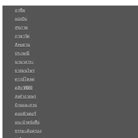
อาชีพ
แบ่งปัน
สุขภาพ
ภาษาวัด
สังฆทาน
ประเพณี
นานาสาระ
ยาสมุนไพร
ดาวน์โหลด
คลิป VIDEO
ส่งคำอวยพร
บ้านและสวน
คอมพิวเตอร์
แนะนำหนังสือ
ธรรมะคุ้มครอง