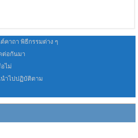
นต์คาถา พิธีกรรมต่าง ๆ
อดต่อกันมา
ือไม่
นนำไปปฏิบัติตาม