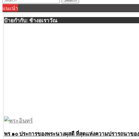
แนะนำ
for:
ป้ายกำกับ:
ช้างอเราวัณ
พร ๑๐ ประการของพระนางผุสดี ที่สุดแห่งความปรารถนาของ