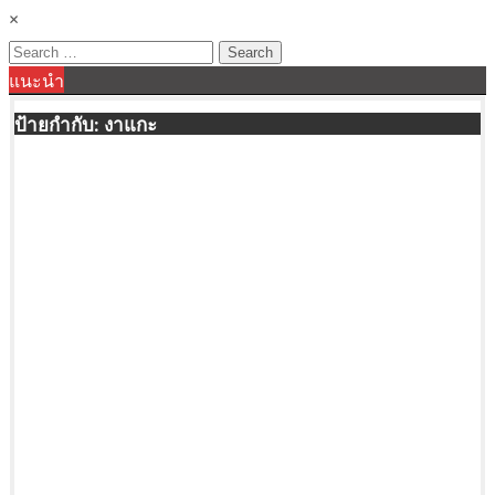
×
Search
แนะนำ
for:
ป้ายกำกับ:
งาแกะ