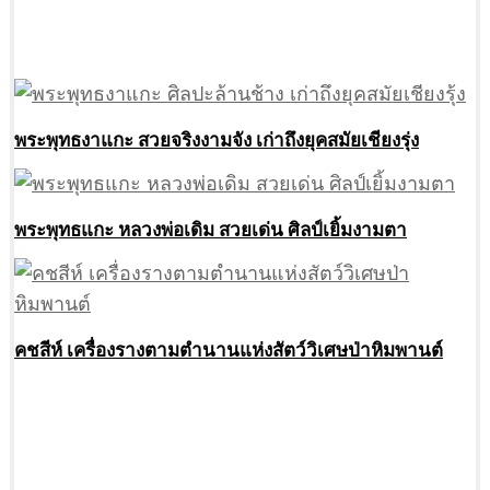
พระพุทธงาแกะ สวยจริงงามจัง เก่าถึงยุคสมัยเชียงรุ่ง
พระพุทธแกะ หลวงพ่อเดิม สวยเด่น ศิลป์เยิ้มงามตา
คชสีห์ เครื่องรางตามตำนานแห่งสัตว์วิเศษป่าหิมพานต์