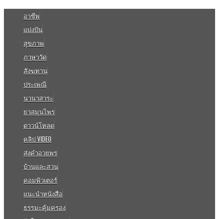
อาชีพ
แบ่งปัน
สุขภาพ
ภาษาวัด
สังฆทาน
ประเพณี
นานาสาระ
ยาสมุนไพร
ดาวน์โหลด
คลิป VIDEO
ส่งคำอวยพร
บ้านและสวน
คอมพิวเตอร์
แนะนำหนังสือ
ธรรมะคุ้มครอง