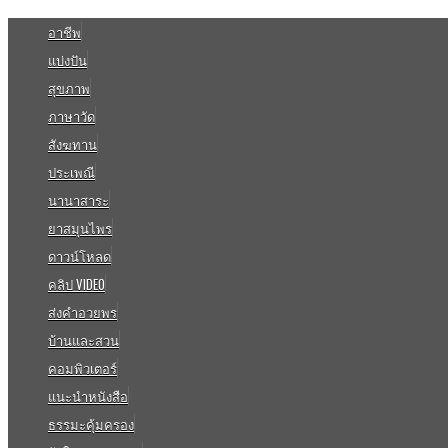
อาชีพ
แบ่งปัน
สุขภาพ
ภาษาวัด
สังฆทาน
ประเพณี
นานาสาระ
ยาสมุนไพร
ดาวน์โหลด
คลิป VIDEO
ส่งคำอวยพร
บ้านและสวน
คอมพิวเตอร์
แนะนำหนังสือ
ธรรมะคุ้มครอง