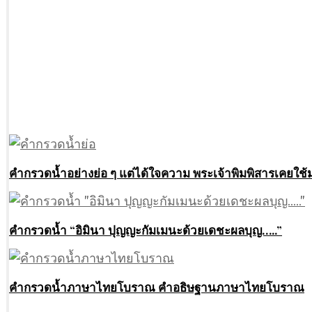
คำกรวดน้ำอย่างย่อ ๆ แต่ได้ใจความ พระเจ้าพิมพิสารเคยใช้
คำกรวดน้ำ “อิมินา ปุญญะกัมเมนะด้วยเดชะผลบุญ…..”
คำกรวดน้ำภาษาไทยโบราณ คำอธิษฐานภาษาไทยโบราณ