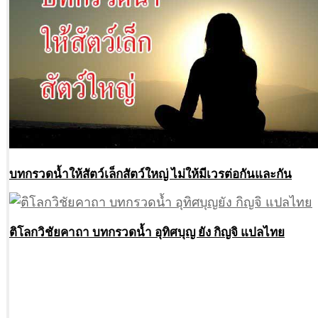
บทกรวดนํ้าให้สัตว์เล็กสัตว์ใหญ่ ไม่ให้มีเวรต่อกันและกัน
ติโลกวิชัยคาถา บทกรวดน้ำ อุทิศบุญ ยัง กิญจิ แปลไทย