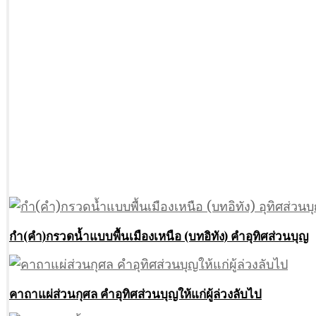
กำ(คำ)กรวดน้ำแบบพื้นเมืองเหนือ (บทอิทัง) คำอุทิศส่วนบุญ
คาถาแผ่ส่วนกุศล คำอุทิศส่วนบุญให้แก่ผู้ล่วงลับไป