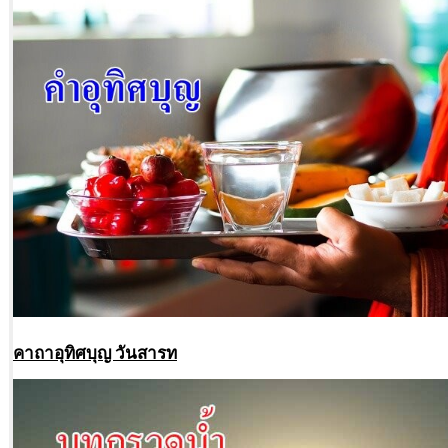
คาถาอุทิศบุญ วันสารท