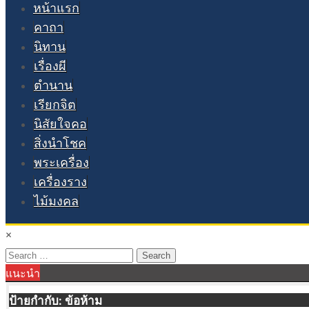
หน้าแรก
คาถา
นิทาน
เรื่องผี
ตำนาน
เรียกจิต
นิสัยใจคอ
สิ่งนำโชค
พระเครื่อง
เครื่องราง
ไม้มงคล
×
Search
แนะนำ
for:
ป้ายกำกับ:
ข้อห้าม