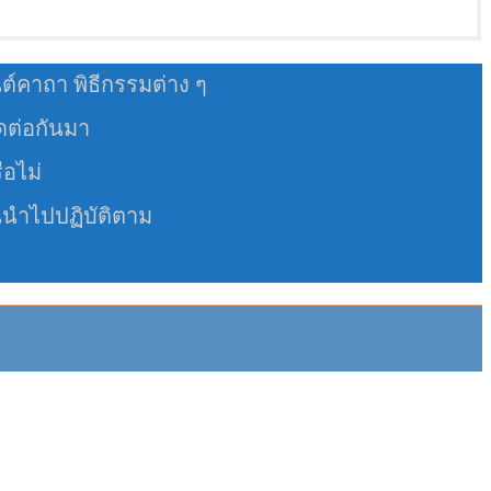
นต์คาถา พิธีกรรมต่าง ๆ
อดต่อกันมา
ือไม่
นนำไปปฏิบัติตาม