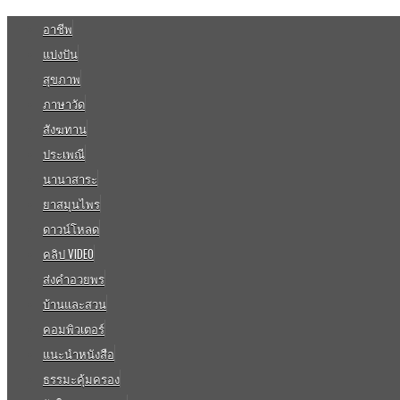
อาชีพ
แบ่งปัน
สุขภาพ
ภาษาวัด
สังฆทาน
ประเพณี
นานาสาระ
ยาสมุนไพร
ดาวน์โหลด
คลิป VIDEO
ส่งคำอวยพร
บ้านและสวน
คอมพิวเตอร์
แนะนำหนังสือ
ธรรมะคุ้มครอง